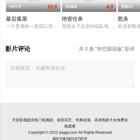
10.0
4.0
HD中字
HD国语
更新HD
最后孤屋
绝密任务
怒杀
一个普通的一家四口突遭诡异变故，被困在自家房屋中超过 10
首部女子反恐特战队电影，面对恐怖主
前清刺客
影片评论
共
0
条 “辛巴国语版” 影评
天堂影视
提供热门电视剧、搞笑综艺、经典动漫、高清电影大全免费在
线观看
Copyright © 2022 qxggy.com All Rights Reserved
闽ICP备06018795号