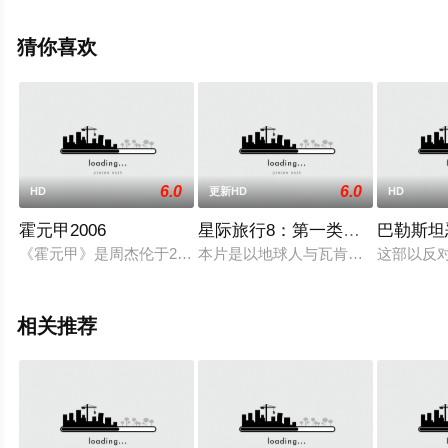
清无删减完整版电影大全就上天堂电影网，更多相关信息
可移步至豆瓣电影、电视猫或剧情网等平台了解。
猜你喜欢
。
6.0
6.0
HD
更新HD
HD
霍元甲2006
星际旅行8：第一类接触
巴勒斯坦
《霍元甲》是周杰伦于2006年1月20日发行的个人EP专辑，共收
本片是以地球人与瓦肯人的“第一类
这部以反
相关推荐