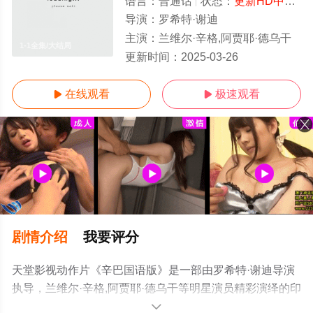
语言：
普通话
状态：
更新HD中字/高清
导演：
罗希特·谢迪
主演：
兰维尔·辛格,阿贾耶·德乌干
1-1全集/大结局
更新时间：
2025-03-26
在线观看
极速观看


剧情介绍
我要评分
天堂影视动作片《辛巴国语版》是一部由罗希特·谢迪导演
执导，兰维尔·辛格,阿贾耶·德乌干等明星演员精彩演绎的印
度电影，大结局剧情已揭晓（1-1全集），手机免费观看高
