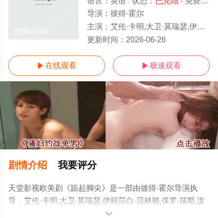
语言：
英语
状态：
已完结
- 免费在线观看
导演：
彼得·霍尔
主演：
艾伦·卡明,大卫·莫瑞瑟,伊丽莎白·贝林顿,保罗·瑞斯,泼奇·奎尼尔,卢扬达·乌纳提·
已完结/大结局
更新时间：
2026-06-26
在线观看
极速观看


剧情介绍
我要评分
天堂影视欧美剧《踮起脚尖》是一部由彼得·霍尔导演执
导，艾伦·卡明,大卫·莫瑞瑟,伊丽莎白·贝林顿,保罗·瑞斯,泼
奇·奎尼尔,卢扬达·乌纳提·刘易斯·尼亚沃,查理·孔杜,丹尼斯·
