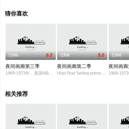
韦尔
奇,Stephen,Bailey,Clarisse,Félix,Isaac,Turner,Gabriel,Clark,I
猜你喜欢
等明星演员精彩演绎的英国电视剧，大结局剧情已揭晓
（已完结），手机免费观看高清无删减完整版电视剧全集
就上天堂电影网，更多相关信息可移步至豆瓣电视剧、电
视猫或剧情网等平台了解。
6.0
9.0
已完结
已完结
已完结
夜间画廊第三季
夜间画廊第二季
夜间画廊
。
1969-1973年，美国NBC电视台继续另一个节目"夜间画廊(Night
Host Rod Serling presents tales of horro
1969-1
相关推荐