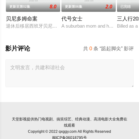
8.0
2.0
更新至第02集
更新第06集
已完结
贝尼多姆命案
代号女士
三人行20
退休后移居西班牙贝尼多姆经营酒吧的英国前刑警，原以为能过
A suburban mom and her high school frie
Billed as a
影片评论
共
0
条 “踮起脚尖” 影评
天堂影视
提供热门电视剧、搞笑综艺、经典动漫、高清电影大全免费在
线观看
Copyright © 2022 qxggy.com All Rights Reserved
闽ICP备06018795号