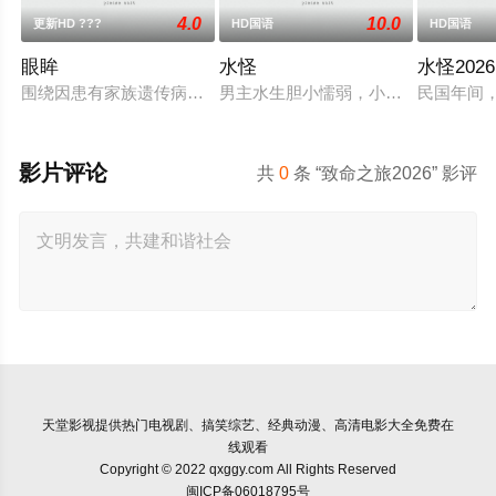
4.0
10.0
更新HD ???
HD国语
HD国语
眼眸
水怪
水怪2026
围绕因患有家族遗传病而导致视力逐渐丧失的摄影师瑞真展开。
男主水生胆小懦弱，小时候和父亲一起
民国年间
影片评论
共
0
条 “致命之旅2026” 影评
天堂影视
提供热门电视剧、搞笑综艺、经典动漫、高清电影大全免费在
线观看
Copyright © 2022 qxggy.com All Rights Reserved
闽ICP备06018795号