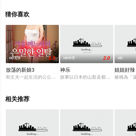
妮西娅·萨马尔,尼科莱·金斯基,杰克·库兰,罗伯特·古德曼等
明星演员精彩演绎的美国电影，手机免费观看高清无删减
猜你喜欢
完整版电影大全就上天堂电影网，更多相关信息可移步至
豆瓣电影、电视猫或剧情网等平台了解。
6.0
2.0
HD无字
HD中字
HD
。
放荡的新娘3
神乐
姐姐好辣
和丈夫一起生活的公公是有夫之妇。她洗澡的时候，感受到公公
故事以日本的山梨县都留市为舞台，
被稱為「
相关推荐