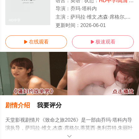
语言：
英语
状态：
HD中字/高清
- 免费在线观看
导演：
乔玛·塔科内
主演：
萨玛拉·维文,杰森·席格尔,蒂莫西·奥利芬特,朱丽叶特·刘易斯,保罗·吉尔福伊尔,凯拉
HD中字
更新时间：
2026-06-01
在线观看
极速观看


剧情介绍
我要评分
天堂影视剧情片《致命之旅2026》是一部由乔玛·塔科内导
演执导，萨玛拉·维文,杰森·席格尔,蒂莫西·奥利芬特,朱丽叶
特·刘易斯,保罗·吉尔福伊尔,凯拉·拉多姆斯基,基思·雅各,丹
