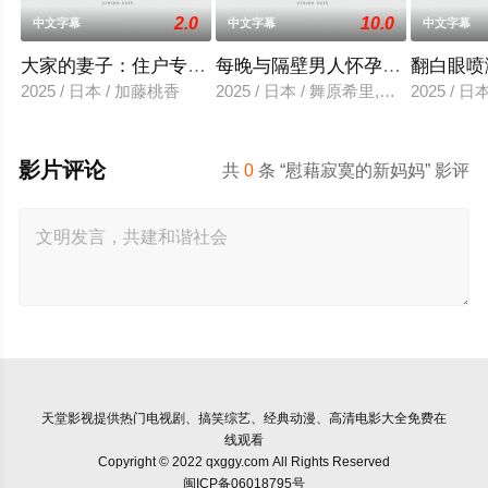
2.0
10.0
中文字幕
中文字幕
中文字幕
大家的妻子：住户专用洞口
每晚与隔壁男人怀孕性爱
翻白眼喷
2025 / 日本 / 加藤桃香
2025 / 日本 / 舞原希里,佐川金二
2025 / 
影片评论
共
0
条 “慰藉寂寞的新妈妈” 影评
天堂影视
提供热门电视剧、搞笑综艺、经典动漫、高清电影大全免费在
线观看
Copyright © 2022 qxggy.com All Rights Reserved
闽ICP备06018795号