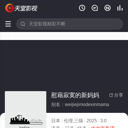






慰藉寂寞的新妈妈
分享

别名：weijiejimodexinmama
日本
伦理,三级
2025
3.0