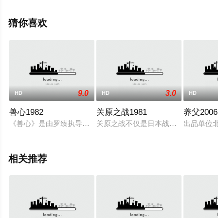
更多相关信息可移步至豆瓣电影、电视猫或剧情网等平台
了解。
猜你喜欢
。
9.0
3.0
HD
HD
HD
兽心1982
关原之战1981
养父2006
《兽心》是由罗臻执导，李修贤、黄锦燊、李影、许莹英等主演的电
关原之战不仅是日本战国史上最大的激
出品单位北
相关推荐