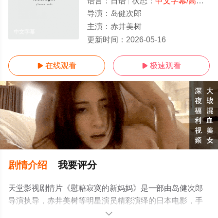
语言：
日语
状态：
中文字幕/高清
- 
导演：
岛健次郎
主演：
赤井美树
中文字幕
更新时间：
2026-05-16
在线观看
极速观看


剧情介绍
我要评分
天堂影视剧情片《慰藉寂寞的新妈妈》是一部由岛健次郎
导演执导，赤井美树等明星演员精彩演绎的日本电影，手
机免费观看高清无删减完整版电影大全就上天堂电影网，
