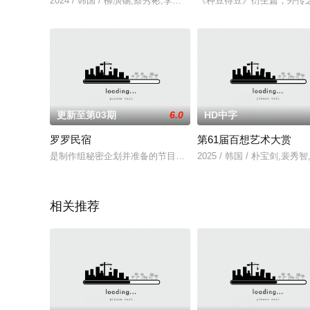
2024 / 韩国 / 柳演锡,蔡秀彬,李帝勋,韩石圭,李荷妮
《种豆得豆》衍生篇，外传之《
更新至第03期
6.0
HD中字
罗罗民宿
第61届百想艺术大赏
是制作组秘密企划并准备的节目，虽然具体内容尚未公开，但根据
2025 / 韩国 / 朴宝剑,
相关推荐