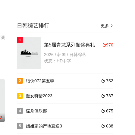
日韩综艺排行
更多

彩演
1
了
第5届青龙系列颁奖典礼
976

2026 / 韩国 / 日韩综艺
状态：HD中字
结伙072第五季
752
2

魔女狩猎2023
737
3

谋杀俱乐部
675
4

0
姐姐家的产地直送3
638
5
