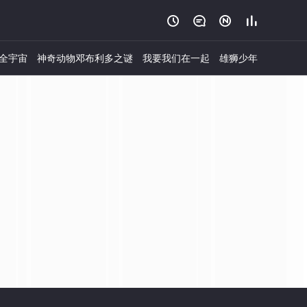




全宇宙
神奇动物邓布利多之谜
我要我们在一起
雄狮少年