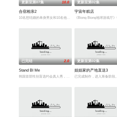
更新至第07集
10.0
更新至第02集
合宿相亲2
宇宙年糕店
10名想结婚的单身男女和10名他们的母亲一起合住了6天5夜，为
《Biong Biong地球游戏
已完结
2.0
更新至第02集
Stand BI Me
姐姐家的产地直送3
韩国首部性别盲选约会真人秀，展现多样爱情的可能性。他爱她
已完成制作，进入筹备阶段