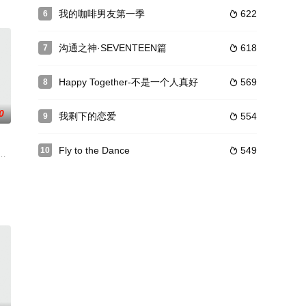
天员工食堂。
。谁能脱单进天堂？真心实意的连结又是否真的存在？
我的咖啡男友第一季
622
6

沟通之神·SEVENTEEN篇
618
7

Happy Together-不是一个人真好
569
8

0
我剩下的恋爱
554
9

Fly to the Dance
549
10

天，能否坠入爱河全靠命运。没有电子设备的他们，是否能找到命中注定的另