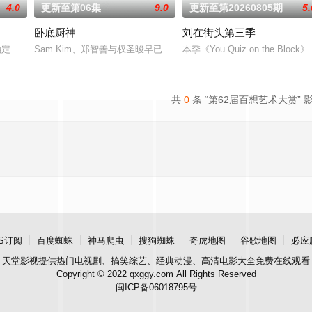
4.0
更新至第06集
9.0
更新至第20260805期
5.
卧底厨神
刘在街头第三季
确定成为SBS PLUS、skyTV的NQQ频道播出的新约会节目《我是SOLO》3
Sam Kim、郑智善与权圣晙早已在韩国料理界闯出名号，成为备受
本季《You Quiz on th
共
0
条 “第62届百想艺术大赏” 
S订阅
百度蜘蛛
神马爬虫
搜狗蜘蛛
奇虎地图
谷歌地图
必应
天堂影视
提供热门电视剧、搞笑综艺、经典动漫、高清电影大全免费在线观看
Copyright © 2022 qxggy.com All Rights Reserved
闽ICP备06018795号