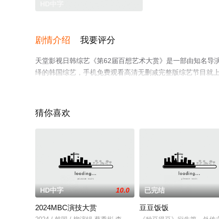
HD中字
剧情介绍
我要评分
天堂影视日韩综艺《第62届百想艺术大赏》是一部由知名导演执
绎的韩国综艺，手机免费观看高清无删减完整版综艺节目就
解。
猜你喜欢
。
HD中字
10.0
已完结
2024MBC演技大赏
豆豆饭饭