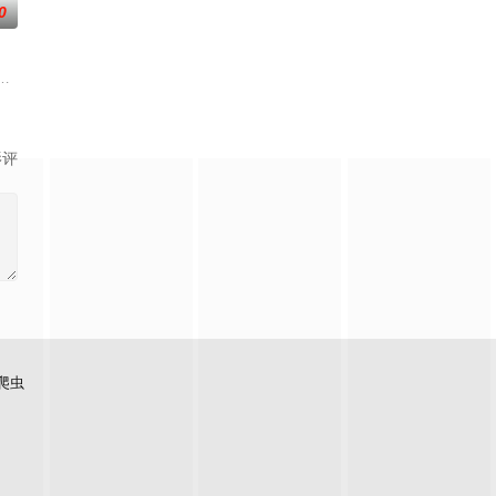
0
名MC。 《我是SOLO》由恋爱真人秀名
瞩目的主厨，却多年未回到第一线当"台前厨"。为了证明实力不减，他们将
e Block》将带着亲爱们亲自制作的谜题展开人文旅行。现场见到的亲爱将解开出题者
影评
爬虫