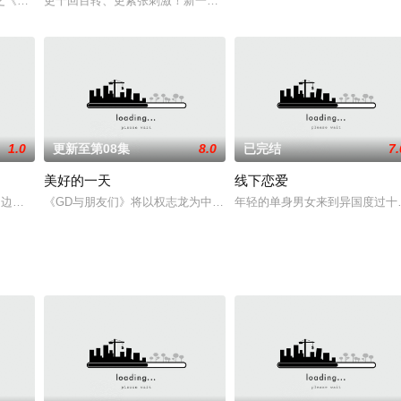
豆豆饭饭》，李光洙和都暻秀二人在egg is coming制作公司内部试运营三
更千回百转、更紧张刺激！新一群单身男女置身荒岛，在此寻找爱情
1.0
更新至第08集
8.0
已完结
7.
美好的一天
线下恋爱
《罗罗民宿》的题目，预计将成为"民宿"营业概念的综艺节目。
裴秀智,边佑锡,金惠奫,全度妍,李惠利,宋慧乔,金泰梨
《GD与朋友们》将以权志龙为中心，邀请众多嘉宾参与。
年轻的单身男女来到异国度过十