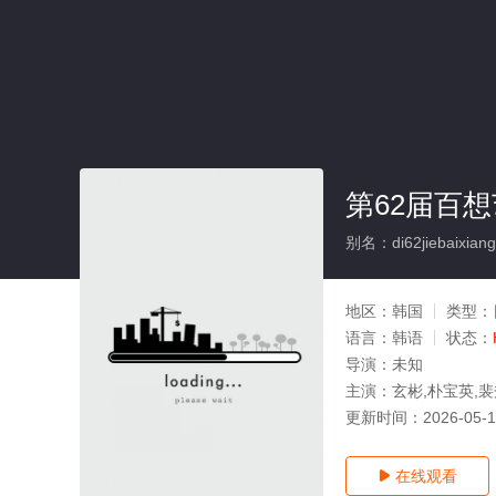
第62届百
别名：di62jiebaixiang
地区：
韩国
类型：
语言：
韩语
状态：
导演：
未知
主演：
玄彬,朴宝英,裴
更新时间：
2026-05-
在线观看
