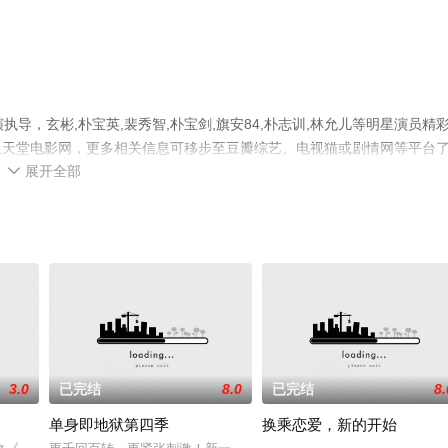
导，玄彬,朴宝英,裴秀智,朴宝剑,旗安84,朴志训,林允儿等明星演员精
上天堂电影网，更多相关信息可移步至豆瓣综艺、电视猫或剧情网等平台
展开全部

3.0
已完结
8.0
已完结
8.
单身即地狱第四季
换乘恋爱，新的开始