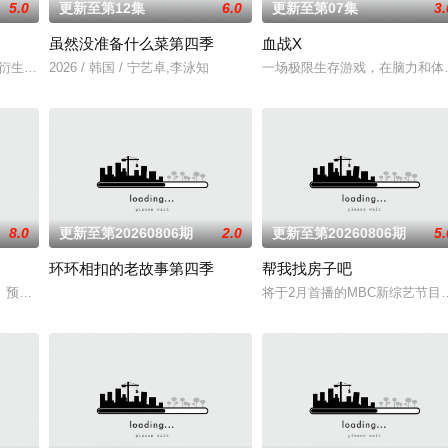
5.0
更新至第12集
6.0
更新至第07集
3.
虽然没准备什么菜第四季
血战X
了“结婚”的一个目标而奔跑。
厅》衍生综艺
2026 / 韩国 / 宁艺卓,李泳知
一场极限生存游戏，在脑力和体
8.0
更新至第20260806期
2.0
更新至第20260806期
5.
环环相扣的老故事第四季
帮我找房子吧
，他爱他，她爱她。是兄弟，是姐妹，是情敌。今天爱男人明天爱女人，今天是
。预计将于明年初开拍，并于下半年播出。
将于2月首播的MBC新综艺节