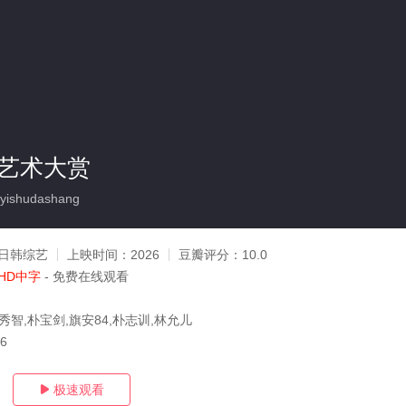
想艺术大赏
yishudashang
日韩综艺
上映时间：
2026
豆瓣评分：
10.0
HD中字
- 免费在线观看
秀智,朴宝剑,旗安84,朴志训,林允儿
16
极速观看
