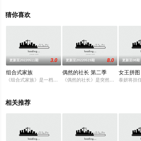
观看高清无删减完整版综艺节目就上天堂电影网，更多相
关信息可移步至豆瓣综艺、电视猫或剧情网等平台了解。
猜你喜欢
。
3.0
8.0
更新至20220511期
更新至20220519期
更新至08期
组合式家族
偶然的社长 第二季
女王拼图
《组合式家族》是一档观察类节目，观察既不是一个人也不是因为
《偶然的社长》是突然负责乡村店铺的
泰妍将担任
相关推荐