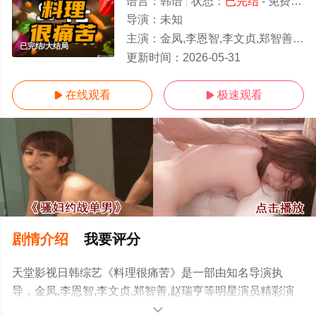
语言：
韩语
状态：
已完结
- 免费在线观看
导演：
未知
主演：
金凤,李恩智,李文贞,郑智善,赵瑞亨
已完结/大结局
更新时间：
2026-05-31
在线观看
极速观看


剧情介绍
我要评分
天堂影视日韩综艺《料理很痛苦》是一部由知名导演执
导，金凤,李恩智,李文贞,郑智善,赵瑞亨等明星演员精彩演
绎的韩国综艺，大结局剧情已揭晓（已完结），手机免费
