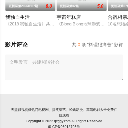
8.0
5.0
更新至第20260807期
更新至第02集
更新至第07
我独自生活
宇宙年糕店
合宿相亲
《2018 我独自生活》共48期，总期数为EP.227(2018年1月5日) ~ EP
《Biong Biong地球游戏厅》衍生综艺
10名想结
影片评论
共
0
条 “料理很痛苦” 影评
天堂影视
提供热门电视剧、搞笑综艺、经典动漫、高清电影大全免费在
线观看
Copyright © 2022 qxggy.com All Rights Reserved
闽ICP备06018795号