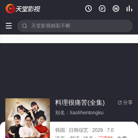






料理很痛苦(全集)
分享

别名：liaolihentongku
韩国
日韩综艺
2026
7.0