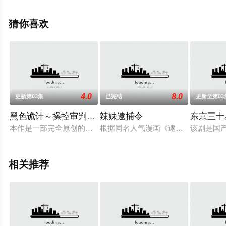
浦贵大,根岸季衣,大岛美幸,义达祐未,たくや,原田泰造,北村
一辉,佐野晶哉,藤原季节,林裕太,坂东弥十郎,内田慈,小倉史
猜你喜欢
也,片冈鹤太郎,松金米子,广冈由里子,春海四方,多等明星演
员精彩演绎的日本电视剧，手机免费观看高清无删减完整
版电视剧全集就上天堂电影网，更多相关信息可移步至豆
瓣电视剧、电视猫或剧情网等平台了解。
4.0
8.0
更新第03集
已完结
更新至第03
黑色诡计～操控审判的辩护人
辣妹逮捕令
东京三十
。
本作是一部完全原创的律政娱乐作品，讲述了“捏造天才”且能力卓
根据同名人气漫画《逮捕令》改编，
该剧是国
相关推荐