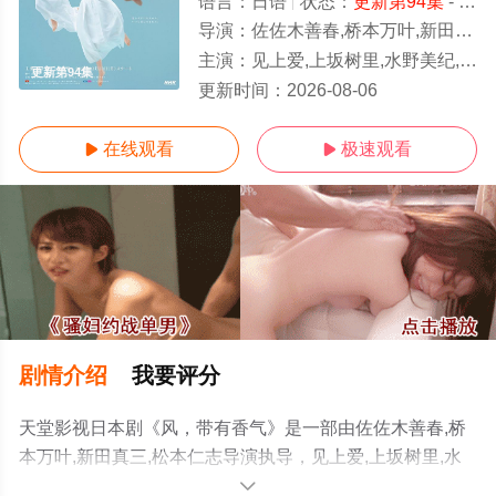
语言：
日语
状态：
更新第94集
- 免费在线观看
导演：
佐佐木善春,桥本万叶,新田真三,松本仁志
主演：
见上爱,上坂树里,水野美纪,早坂美海,小林隆,小林虎之介,津崎史郎,岩瀬顕子,三浦贵大
更新第94集
更新时间：
2026-08-06
在线观看
极速观看


剧情介绍
我要评分
天堂影视日本剧《风，带有香气》是一部由佐佐木善春,桥
本万叶,新田真三,松本仁志导演执导，见上爱,上坂树里,水
野美纪,早坂美海,小林隆,小林虎之介,津崎史郎,岩瀬顕子,三
