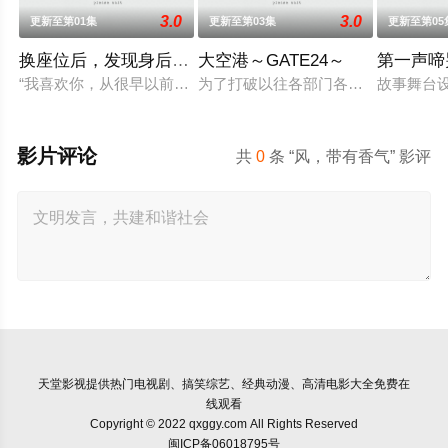
3.0
3.0
更新至第01集
更新至第03集
更新至第05
换座位后，发现身后的男生好像喜欢我
大空港～GATE24～
第一声啼
“我喜欢你，从很早以前就开始了。”从换座位开始⁉︎ 性格完全相
为了打破以往各部门各自为政的死板规
故事舞台
影片评论
共
0
条 “风，带有香气” 影评
天堂影视
提供热门电视剧、搞笑综艺、经典动漫、高清电影大全免费在
线观看
Copyright © 2022 qxggy.com All Rights Reserved
闽ICP备06018795号