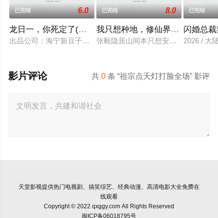
6.0
8.0
已完结
已完结
已完结
龙日一，你死定了(短剧)
我只想种地，修仙界却奉我为神
闪婚总裁
出品公司：海宁新豆子影视传媒有限公司、北京九和龙胜文化传媒
张毅隐居山间本只想安静度日，直到
2026 / 大
影片评论
共
0
条 “祖宗点天灯打脸全场” 影评
天堂影视
提供热门电视剧、搞笑综艺、经典动漫、高清电影大全免费在
线观看
Copyright © 2022 qxggy.com All Rights Reserved
闽ICP备06018795号