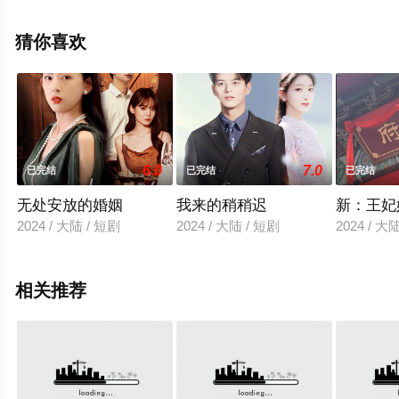
剧全集就上天堂电影网，更多相关信息可移步至豆瓣电视
剧、电视猫或剧情网等平台了解。
猜你喜欢
。
6.0
7.0
已完结
已完结
已完结
无处安放的婚姻
我来的稍稍迟
新：王妃
2024 / 大陆 / 短剧
2024 / 大陆 / 短剧
2024 / 大
相关推荐