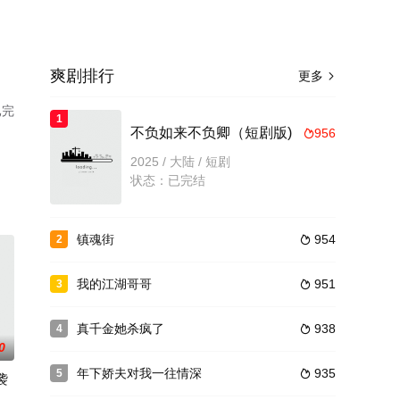
爽剧排行
更多

已完
1
。
不负如来不负卿（短剧版)
956

2025 / 大陆 / 短剧
状态：已完结
镇魂街
954
2

我的江湖哥哥
951
3

真千金她杀疯了
938
4

0
年下娇夫对我一往情深
935
5

袭