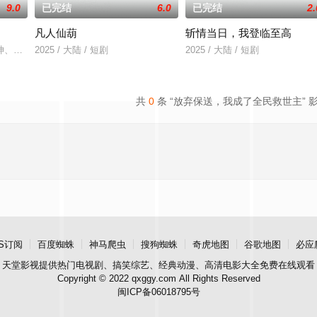
9.0
已完结
6.0
已完结
2.
凡人仙葫
斩情当日，我登临至高
。他将计就计，以“薛望”身份住进最危险的警队宿舍养伤。他完美扮演着乖巧
神、甚至请来了开锁大师，可新娘的房门依旧固若金汤。眼看吉时就要过去，新
2025 / 大陆 / 短剧
2025 / 大陆 / 短剧
共
0
条 “放弃保送，我成了全民救世主” 
S订阅
百度蜘蛛
神马爬虫
搜狗蜘蛛
奇虎地图
谷歌地图
必应
天堂影视
提供热门电视剧、搞笑综艺、经典动漫、高清电影大全免费在线观看
Copyright © 2022 qxggy.com All Rights Reserved
闽ICP备06018795号