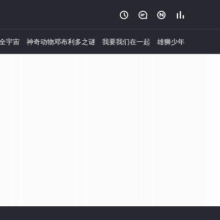




全宇宙
神奇动物邓布利多之谜
我要我们在一起
雄狮少年