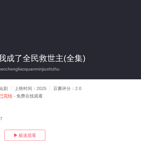
我成了全民救世主(全集)
ochengliaoquanminjiushizhu
短剧
上映时间：
2025
豆瓣评分：
2.0
已完结
- 免费在线观看
17
极速观看
