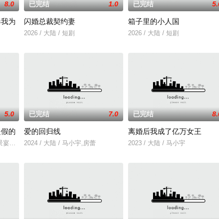
8.0
已完结
1.0
已完结
5.
奉我为
闪婚总裁契约妻
箱子里的小人国
有限公司开机时间：2026年3月底联含出品人：林涛、张志远、马朝思远总制
2026 / 大陆 / 短剧
2026 / 大陆 / 短剧
日，直到某天，一个迟到了三千年的“最强收徒系统”终于激活，还让他收下被
5.0
已完结
7.0
已完结
8.
是假的
爱的回归线
离婚后我成了亿万女王
景宴的姐姐，被傅景宴强制留在身边，司念装傻只为利用傅景宴复仇沈家，二人
2024 / 大陆 / 马小宇,房蕾
2023 / 大陆 / 马小宇