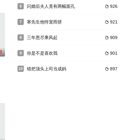
闪婚后夫人竟有两幅面孔
926
6

寒先生他恃宠而骄
921
7

三年恩尽乘风起
909
8

0
你是不是喜欢我
901
9

错把顶头上司当成妈
897
10
