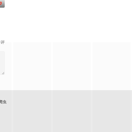
0
青年，却在细节中屡露破绽
娘妈妈只好使出了她的魔法。
影评
爬虫