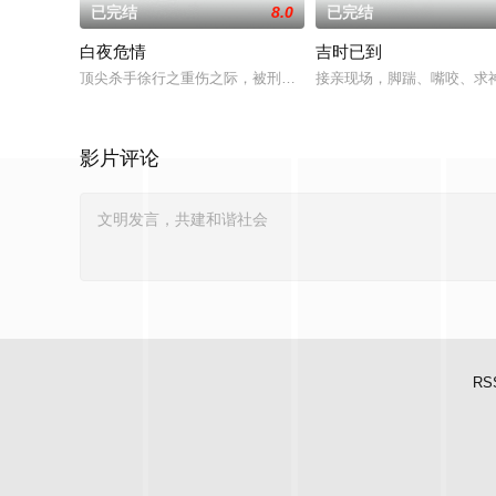
已完结
8.0
已完结
白夜危情
吉时已到
顶尖杀手徐行之重伤之际，被刑警林捷误认作失踪多年的侄子薛望
接亲现场，脚踹、嘴咬、求
影片评论
RS