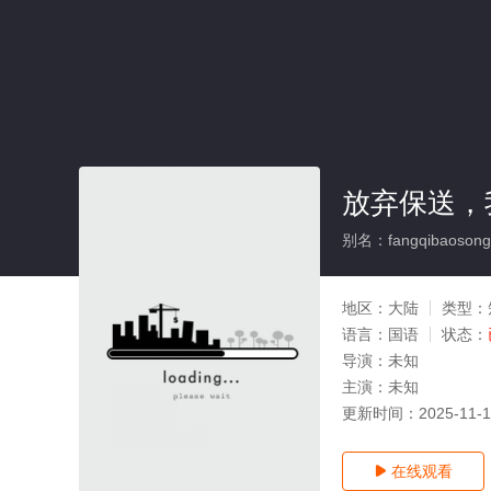
放弃保送，
别名：fangqibaosongw
地区：
大陆
类型：
语言：
国语
状态：
导演：
未知
主演：
未知
更新时间：
2025-11-
在线观看
