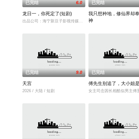
已完结
6.0
已完结
龙日一，你死定了(短剧)
我只想种地，修仙界却
神
出品公司：海宁新豆子影视传媒有限公司、北京九和龙胜文化传媒
张毅隐居山间本只想安静度
已完结
9.0
已完结
天宫
傅先生别追了，大小姐
2026 / 大陆 / 短剧
女主司念因长相酷似男主傅