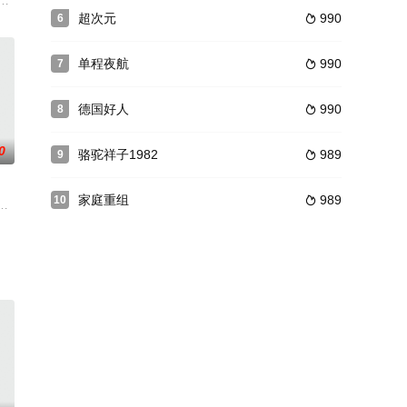
只能独自给父亲送终。珍视兄
破。
作「镖客三系列」之后，瑟吉欧·莱昂这部近三个小时的长篇钜作，被称之为影
9年以色列著名畅销小说家尤拉里·卡纽克(Yoram Kaniuk)的作品改编，讲
超次元
990
6

单程夜航
990
7

德国好人
990
8

0
骆驼祥子1982
989
9

家庭重组
989
10

她还是把他抱回了家。村
学校里，方向面对反叛的学生赵一虎（邬宜航 饰）、不急不徐
就把装有秘密图纸的公文包丢失了，公安局丁局长（邢吉田 饰）闻听后，通知
原上，有着优良传统的“阿巴嘎黑马”，在面临着种群减少的危险。牧民乌力罕与