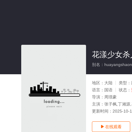
花漾少女杀
别名：huayangshaonvs
地区：
大陆
类型：
语言：
国语
状态：
导演：
周璟豪
主演：
张子枫,丁湘源
更新时间：
2025-10-
在线观看
