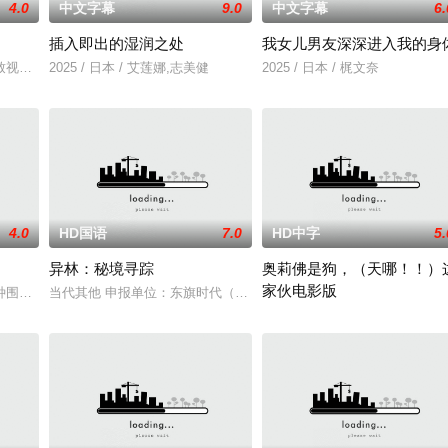
4.0
中文字幕
9.0
中文字幕
6.
插入即出的湿润之处
我女儿男友深深进入我的身
人们来到那里展开一段魔法般的故事。
致视力逐渐丧失的摄影师瑞真展开。在面对跨越视力障碍、好不容易成为陶艺家
2025 / 日本 / 艾莲娜,志美健
2025 / 日本 / 梶文奈
4.0
HD国语
7.0
HD中字
5.
异林：秘境寻踪
奥莉佛是狗，（天哪！！）
家伙电影版
种围绕“废用身”——因瘫痪等原因已无恢复可能的四肢——的治疗方法，而一
当代其他 申报单位：东旗时代（北京）影视文化传媒有限公司
改编自2021年在NHK播出的