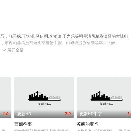
，张子枫,丁湘源,马伊琍,李孝谦,于之乐等明星演员精彩演绎的大陆电
网，更多相关信息可移步至豆瓣电影、电视猫或剧情网等平台了解。
展开全部

1.0
更新HD
7.0
更新HD中字
1.
西部往事
苏醒的亚当