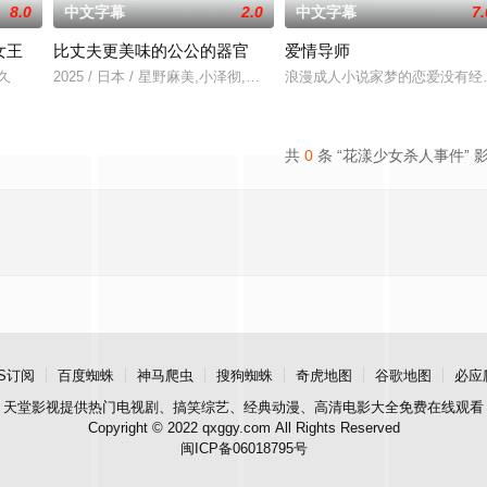
8.0
中文字幕
2.0
中文字幕
7.
女王
比丈夫更美味的公公的器官
爱情导师
莉久
2025 / 日本 / 星野麻美,小泽彻,有村望海
浪漫成人小说家梦的恋爱没有经验
共
0
条 “花漾少女杀人事件” 
S订阅
百度蜘蛛
神马爬虫
搜狗蜘蛛
奇虎地图
谷歌地图
必应
天堂影视
提供热门电视剧、搞笑综艺、经典动漫、高清电影大全免费在线观看
Copyright © 2022 qxggy.com All Rights Reserved
闽ICP备06018795号