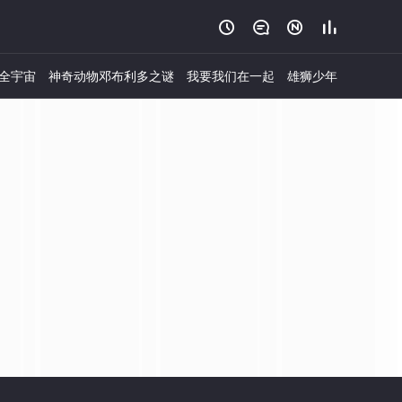




全宇宙
神奇动物邓布利多之谜
我要我们在一起
雄狮少年