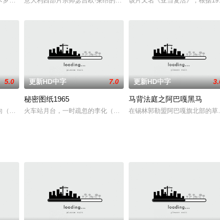
此产生了裂痕。重情重义的宇民（宋承宪 饰）从小受苦，因为母亲改嫁，他
卡罗莱那州某小镇上的一群居民展开，他们平静的生活被一个陌生人的到来所打
意大利西部片宗师瑟吉欧·莱昂的传世经典之作，继与克林伊斯威特合
该片又名《亚当复活》，根据196
5.0
更新HD中字
7.0
更新HD中字
3.
秘密图纸1965
马背法庭之阿巴嘎黑马
路上捡到一个弃婴，从包裹婴儿的衣服上看，这应是一个日本小孩，犹豫再三，
（郎月婷 饰）因为职场误解而“逃离”到一个濒临关闭的乡村教学点支教。在
火车站月台，一时疏忽的李化（李力 饰）怎么也想不到刚出差回来，
在锡林郭勒盟阿巴嘎旗北部的草