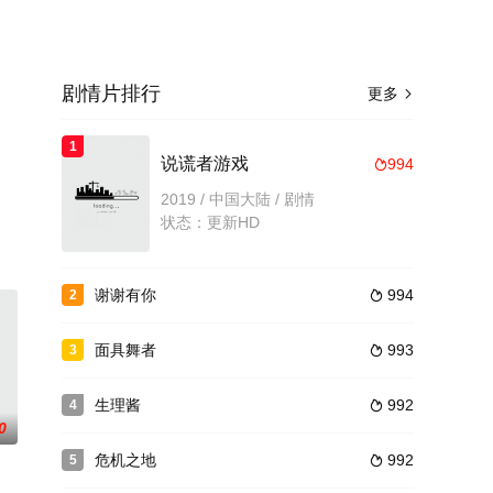
剧情片排行
更多

1
说谎者游戏
994

2019 / 中国大陆 / 剧情
状态：更新HD
谢谢有你
994
2

面具舞者
993
3

生理酱
992
4

0
危机之地
992
5
