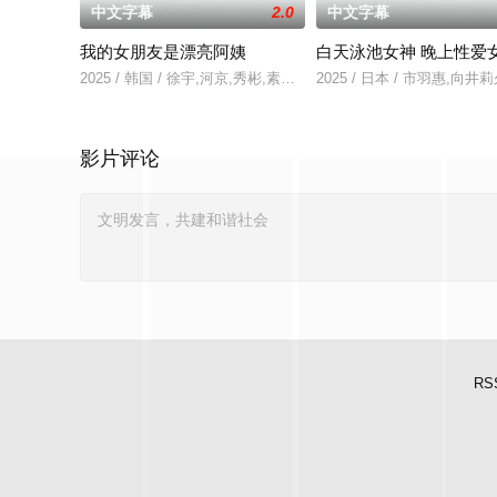
中文字幕
2.0
中文字幕
我的女朋友是漂亮阿姨
白天泳池女神 晚上性爱
2025 / 韩国 / 徐宇,河京,秀彬,素美,崔敏浩,时宇,金东宇,韩蔚
2025 / 日本 / 市羽惠,向井
影片评论
RS