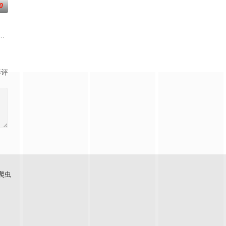
0
的作家志愿者耶的粉丝sean咖啡厅工作,抽空写文章。偶然自己的粉丝sean咖
影评
爬虫