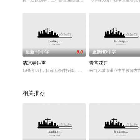
在一次抢劫中，三个好兄弟以命相搏，抢得巨款，但兄弟友情也因
《小镇大街》故事围绕着北
更新HD中字
9.0
更新HD中字
清凉寺钟声
青苔花开
1945年8月，日寇无条件投降。羊角大娘（丁一 饰）在回村的
来自大城市重点中学教师方向
相关推荐