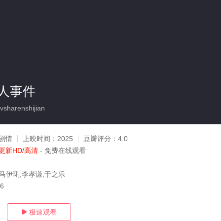
人事件
harenshijian
剧情
上映时间：
2025
豆瓣评分：
4.0
更新HD/高清
- 免费在线观看
,马伊琍,李孝谦,于之乐
16
极速观看
