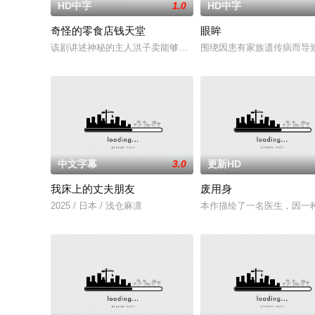
HD中字
1.0
HD中字
奇怪的零食店钱天堂
眼眸
该剧讲述神秘的主人洪子卖能够实现人们愿望的神秘零食，以及
围绕因患有家族遗传病而导
中文字幕
3.0
更新HD
我床上的丈夫朋友
废用身
2025 / 日本 / 浅仓麻凛
本作描绘了一名医生，因一