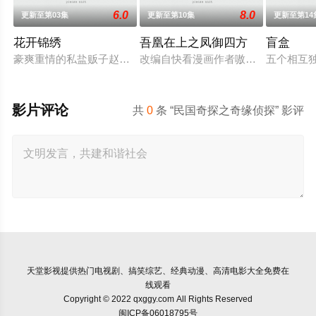
6.0
8.0
更新至第03集
更新至第10集
更新至第14
花开锦绣
吾凰在上之凤御四方
盲盒
豪爽重情的私盐贩子赵凌虽出身草莽，却心怀壮志，他结识了遭
改编自快看漫画作者嗷小泽的独家连
五个相互
影片评论
共
0
条 “民国奇探之奇缘侦探” 影评
天堂影视
提供热门电视剧、搞笑综艺、经典动漫、高清电影大全免费在
线观看
Copyright © 2022 qxggy.com All Rights Reserved
闽ICP备06018795号