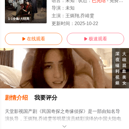
语言：
未知
状态：
已完结
- 免费在线观看
导演：
未知
主演：
王炳翔,乔靖雯
1-1全集/大结局
更新时间：
2025-10-22
在线观看
极速观看


剧情介绍
我要评分
天堂影视国产剧《民国奇探之奇缘侦探》是一部由知名导
演执导，王炳翔,乔靖雯等明星演员精彩演绎的中国大陆电
视剧，大结局剧情已揭晓（1-1全集），手机免费观看高清
