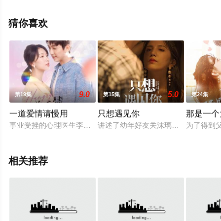
无删减完整版电视剧全集就上天堂电影网，更多相关信息
可移步至豆瓣电视剧、电视猫或剧情网等平台了解。
猜你喜欢
。
9.0
5.0
第19集
第15集
第24集
一道爱情请慢用
只想遇见你
那是一个
事业受挫的心理医生李乐怡与闺蜜瑶瑶经营餐厅，以美食与心理
讲述了幼年好友关沫璃与梁靖安失联
为了得到
相关推荐