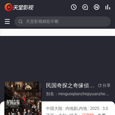






民国奇探之奇缘侦探(全集)
分享

别名：minguoqitanzhiqiyuanzhentan
中国大陆
内地剧,内地
2025
3.0