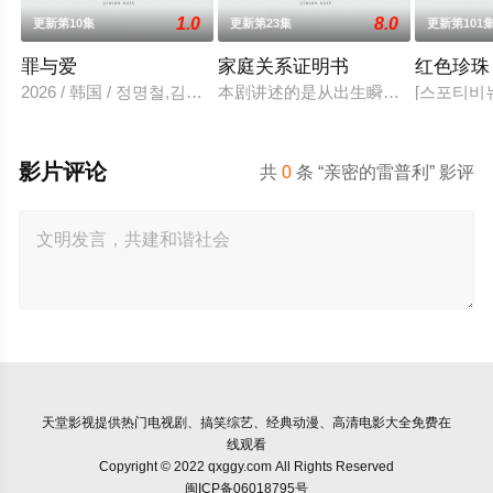
1.0
8.0
更新第10集
更新第23集
更新第101
罪与爱
家庭关系证明书
红色珍珠
2026 / 韩国 / 정명철,김성혁,金贤叙,정현웅
本剧讲述的是从出生瞬间开始就被打
[스포티비뉴
影片评论
共
0
条 “亲密的雷普利” 影评
天堂影视
提供热门电视剧、搞笑综艺、经典动漫、高清电影大全免费在
线观看
Copyright © 2022 qxggy.com All Rights Reserved
闽ICP备06018795号