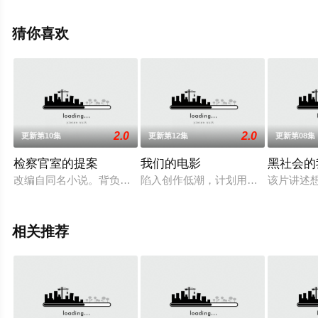
网，更多相关信息可移步至豆瓣电视剧、电视猫或剧情网
等平台了解。
猜你喜欢
。
2.0
2.0
更新第10集
更新第12集
更新第08集
检察官室的提案
我们的电影
黑社会的
改编自同名小说。背负着杀人犯之子污名的新人调查官李彩河与
陷入创作低潮，计划用崭新作品重返舞
该片讲述
相关推荐