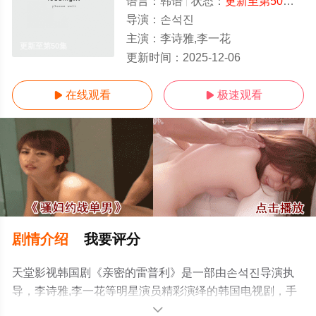
语言：
韩语
状态：
更新至第50集
- 
导演：
손석진
主演：
李诗雅,李一花
更新至第50集
更新时间：
2025-12-06
在线观看
极速观看


剧情介绍
我要评分
天堂影视韩国剧《亲密的雷普利》是一部由손석진导演执
导，李诗雅,李一花等明星演员精彩演绎的韩国电视剧，手
机免费观看高清无删减完整版电视剧全集就上天堂电影
