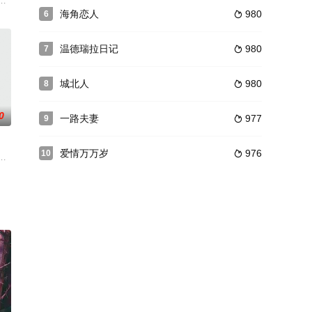
间的战争，杨天柱等人，在中国共产党的培养教育下，在战火的洗
中天王之间的千年纠葛爱情的故事。
主的村庄，今年花生销路出现问题，卖花生这个任务阴差阳错落在了村里大学
海角恋人
980
6

温德瑞拉日记
980
7

城北人
980
8

0
一路夫妻
977
9

爱情万万岁
976
10

了2200多年前的
彩。
来却早已物是人非。本想忍辱负重过日子，却无能接受曾经深爱自己的人离去。
功出道，却被偶像前辈频频抓包，一段啼笑皆非的爱情故事由此展开。