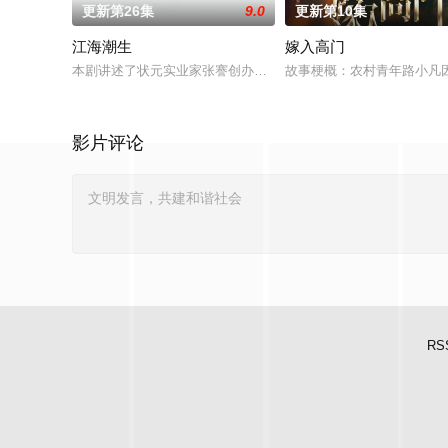
更新第26集
9.0
更新第10集
江海潮生
嫁入高门
本剧讲述了状元实业家张謇创办大生企业，实业报国的故事。甲
故事梗概：农村青年路小凡
影片评论
RS