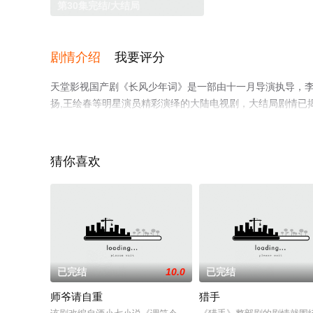
第30集完结/大结局
剧情介绍
我要评分
天堂影视国产剧《长风少年词》是一部由十一月导演执导，李卓钊,
扬,王绘春等明星演员精彩演绎的大陆电视剧，大结局剧情已
电影网，更多相关信息可移步至豆瓣电视剧、电视猫或剧情
猜你喜欢
。
已完结
10.0
已完结
师爷请自重
猎手