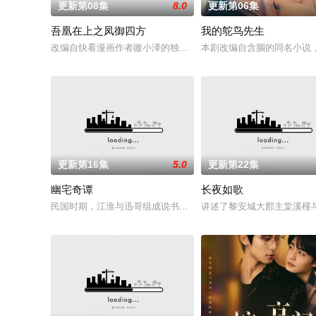
更新第08集
8.0
更新第06集
吾凰在上之凤御四方
我的鸵鸟先生
改编自快看漫画作者嗷小泽的独家连载漫画《吾凰在上》。现代少
本剧改编自含胭的同名小说
更新第16集
5.0
更新第22集
幽宅奇谭
长夜如歌
民国时期，江淮与迅哥组成说书班子，偶遇“白天人住屋，晚上鬼占
讲述了黎安城大郡主棠溪槿