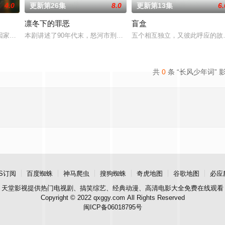
4.0
更新第26集
8.0
更新第13集
6.
凛冬下的罪恶
盲盒
午战争后，国家蒙羞，张謇虽高中状元，却渴望寻求强国之路。他毅然弃政从商
因家庭欠债，被迫替贝家大小姐掩盖未婚先孕丑闻，入赘豪门贝家。他在家中备
本剧讲述了90年代末，怒河市刑侦支队在无普及监控、无DNA鉴定
五个相互独立，又彼此呼应的故事
共
0
条 “长风少年词” 
S订阅
百度蜘蛛
神马爬虫
搜狗蜘蛛
奇虎地图
谷歌地图
必应
天堂影视
提供热门电视剧、搞笑综艺、经典动漫、高清电影大全免费在线观看
Copyright © 2022 qxggy.com All Rights Reserved
闽ICP备06018795号