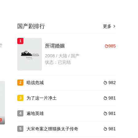
国产剧排行
更多

1
堂
所谓婚姻
985

2008 / 大陆 / 国产
状态：已完结
暗战危城
982
2

为了这一片净土
981
3

遍地英雄
981
4

0
大宋奇案之狸猫换太子传奇
981
5
