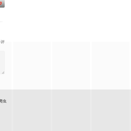
0
，殚精竭虑，创办了中国第一
受冷眼，只有贝家儿子贝律清对他照顾有加，两人从崇拜、依赖发
技术的支持下，通过摸排、勘查等传统刑侦手段，接连破获数起重案要案的艰难
——用一场精心策划的“夏令营”完成复仇的受害者；临终前与遗憾和解的“无用
影评
爬虫