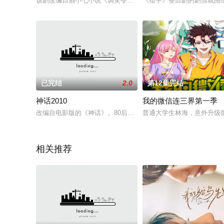
该剧改编自酒小七小说《调笑令》，讲述了欢喜冤家谭铃音和唐
《猎手》整部剧的剧情就围
已完结
2.0
第12集完结
神话2010
我的微信连三界第一季
改编自电影版的《神话》。80后男孩易小川（胡歌 饰）来到父亲
普通大学生林海，意外升级
相关推荐