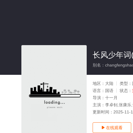
长风少年词(
别名：changfengshao
地区：
大陆
类型：
语言：
国语
状态：
导演：
十一月
主演：
李卓钊,张康乐,
更新时间：
2025-11-
在线观看
