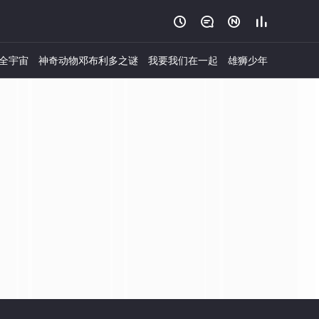




全宇宙
神奇动物邓布利多之谜
我要我们在一起
雄狮少年