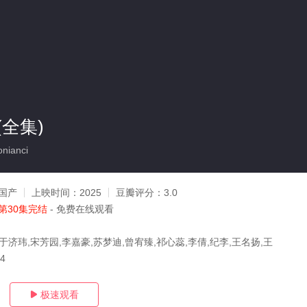
全集)
nianci
国产
上映时间：
2025
豆瓣评分：
3.0
第30集完结
- 免费在线观看
于济玮,宋芳园,李嘉豪,苏梦迪,曾宥臻,祁心蕊,李倩,纪李,王名扬,王
14
极速观看
