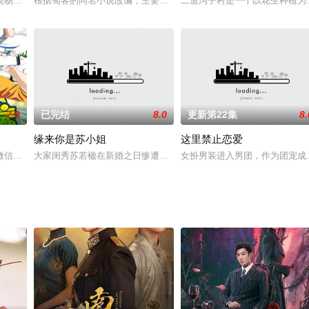
天远携手破案，维护正义并收获爱情的故事。
绕杨天柱展开，从一个人的家仇，一个村子的惨剧，最后到整个国家与侵略者之
根据蜀客的同名小说改编，主要是讲述千年的茶花小妖与掌管中天的
二道沟子村是一个以花生种植为
7.0
已完结
8.0
更新第22集
8.
缘来你是苏小姐
这里禁止恋爱
工作的考古现场，意外地卷入了一场夺宝斗争，与好友高要（张世 饰）一起穿越到
微信，却加入了天庭和地府群聊，从此，三界倒卖，开店唠嗑，生活变得多姿多
大家闺秀苏若楹在新婚之日惨遭亲夫抛弃和丫鬟暗杀，大难不死，醒
女扮男装进入男团，作为团宠成