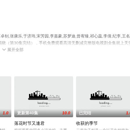
张康乐,于济玮,宋芳园,李嘉豪,苏梦迪,曾宥臻,祁心蕊,李倩,纪李,王名
揭晓（第30集完结），手机免费观看高清无删减完整版电视剧全集就上天
展开全部
网等平台了解。

1.0
更新第40集
10.0
已完结
1.
落花时节又逢君
收获的季节