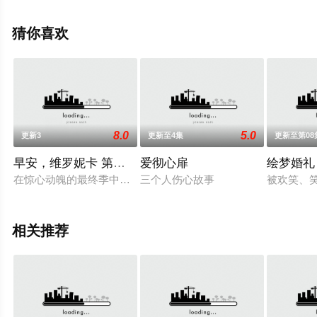
（已完结），手机免费观看高清无删减完整版电视剧全集
就上天堂电影网，更多相关信息可移步至豆瓣电视剧、电
猜你喜欢
视猫或剧情网等平台了解。
。
8.0
5.0
更新3
更新至4集
更新至第08
早安，维罗妮卡 第三季
爱彻心扉
绘梦婚礼
在惊心动魄的最终季中，对正义的寻求来到关键时刻，维罗妮卡
三个人伤心故事
被欢笑、
相关推荐