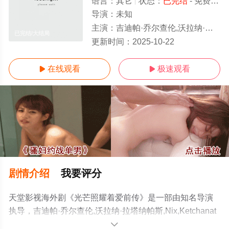
语言：
其它
状态：
已完结
- 免费在线观看
导演：
未知
主演：
吉迪帕·乔尔查伦,沃拉纳·拉塔纳帕斯,Nix,Ketchanat
已完结/大结局
更新时间：
2025-10-22
在线观看
极速观看


剧情介绍
我要评分
天堂影视海外剧《光芒照耀着爱前传》是一部由知名导演
执导，吉迪帕·乔尔查伦,沃拉纳·拉塔纳帕斯,Nix,Ketchanat
等明星演员精彩演绎的泰国电视剧，大结局剧情已揭晓
