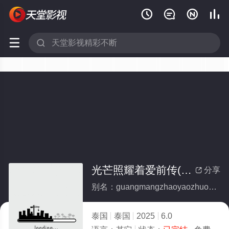






光芒照耀着爱前传(全集)
分享

别名：guangmangzhaoyaozhuoaiqianchuan
泰国
泰国
2025
6.0