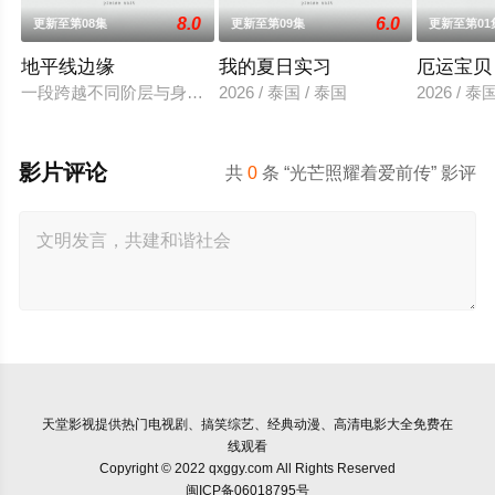
8.0
6.0
更新至第08集
更新至第09集
更新至第01
地平线边缘
我的夏日实习
厄运宝贝
一段跨越不同阶层与身份的恋情。一方唯有自己的荣誉，另一方则关乎
2026 / 泰国 / 泰国
2026 /
影片评论
共
0
条 “光芒照耀着爱前传” 影评
天堂影视
提供热门电视剧、搞笑综艺、经典动漫、高清电影大全免费在
线观看
Copyright © 2022 qxggy.com All Rights Reserved
闽ICP备06018795号