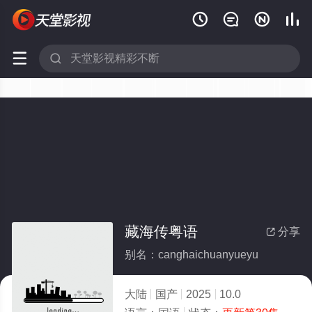






藏海传粤语
分享

别名：canghaichuanyueyu
大陆
国产
2025
10.0