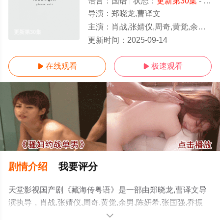
语言：
国语
状态：
更新第30集
- 免费在线观看
导演：
郑晓龙,曹译文
主演：
肖战,张婧仪,周奇,黄觉,余男,陈妍希,张国强,乔振宇,田小洁,沙宝亮,张铎,白冰,赵
更新第30集
更新时间：
2025-09-14
在线观看
极速观看


剧情介绍
我要评分
天堂影视国产剧《藏海传粤语》是一部由郑晓龙,曹译文导
演执导，肖战,张婧仪,周奇,黄觉,余男,陈妍希,张国强,乔振
宇,田小洁,沙宝亮,张铎,白冰,赵子琪,许龄月,柳明明,黄俊鹏,
