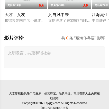
8.0
3.0
更新第14集
更新第36集
更新第24集
天才，女友
兵自风中来
江海潮生
根据素光同同名小说改编。江逾白长大以后，林知夏忽然对他说：
该剧讲述了在396旅与陆军步兵学院
本剧讲述
影片评论
共
0
条 “藏海传粤语” 影评
天堂影视
提供热门电视剧、搞笑综艺、经典动漫、高清电影大全免费在
线观看
Copyright © 2022 qxggy.com All Rights Reserved
闽ICP备06018795号