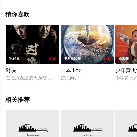
谭洋,梁超,邢岷山,杨雨潼,邵汶,杨帆,刘潮,王韵之,宋元甫,杨
博潇,武志强,李嘉鑫,应世鸣,伍姣,钟汉良等明星演员精彩演
猜你喜欢
绎的大陆电视剧，手机免费观看高清无删减完整版电视剧
全集就上天堂电影网，更多相关信息可移步至豆瓣电视
剧、电视猫或剧情网等平台了解。
5.0
6.0
第24集
更新第56集
第30集
。
对决
一本正经
少年黄飞
在经济发达的粤东省，罗元县却是个治安垫底的县城，席卷而来
暂无简介
少年黄飞
相关推荐