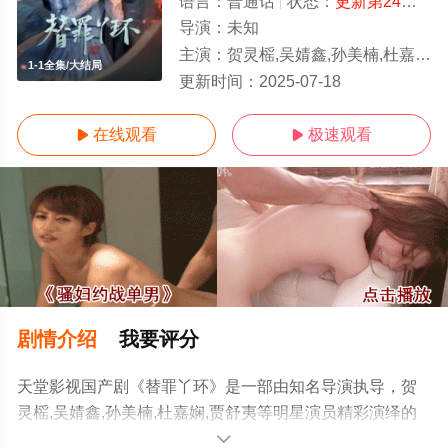
语言：
普通话
状态：
更新第24集
- 
导演：
未知
主演：
贺灵榣,吴婧鑫,孙美楠,杜嘉娴,贾舒夷
1-1全集/大结局
更新时间：
2025-07-18
在线观看
极速观看


剧情介绍
我要评分
天堂影视国产剧《替罪丫环》是一部由知名导演执导，贺
灵榣,吴婧鑫,孙美楠,杜嘉娴,贾舒夷等明星演员精彩演绎的
中国大陆电视剧，大结局剧情已揭晓（1-1全集），手机免
