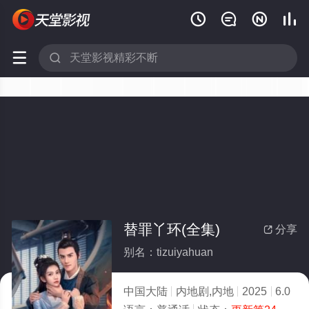






替罪丫环(全集)
分享

别名：tizuiyahuan
中国大陆
内地剧,内地
2025
6.0