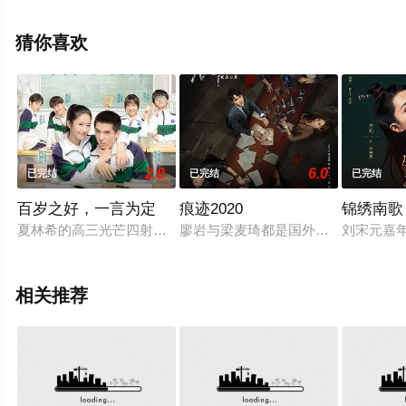
费观看高清无删减完整版电视剧全集就上天堂电影网，更
多相关信息可移步至豆瓣电视剧、电视猫或剧情网等平台
猜你喜欢
了解。
。
2.0
6.0
已完结
已完结
已完结
百岁之好，一言为定
痕迹2020
锦绣南歌
夏林希的高三光芒四射，蒋正寒的高三危机四伏。第一次感受到
廖岩与梁麦琦都是国外学成归来的年
刘宋元嘉
相关推荐