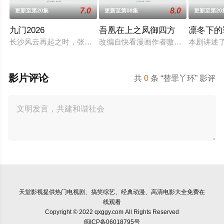
7.0
8.0
更新至第20集
更新至第08集
更新至第20
九门2026
吾凰在上之凤御四方
凛冬下的
长沙风云再起之时，张启山（陈伟霆 饰）与吴老狗（曾舜晞 饰）
改编自快看漫画作者嗷小泽的独家连
本剧讲述
影片评论
共
0
条 “替罪丫环” 影评
天堂影视
提供热门电视剧、搞笑综艺、经典动漫、高清电影大全免费在
线观看
Copyright © 2022 qxggy.com All Rights Reserved
闽ICP备06018795号