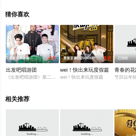
就上天堂电影网，更多相关信息可移步至豆瓣综艺、电视
猫或剧情网等平台了解。
猜你喜欢
。
4.0
3.0
更新至第20期
更新至第20250809期
已完结
出发吧唱游团
wei！快出来玩度假篇
青春的花
《出发吧唱游团》第二季清凉开唱！主理人金志文、小鬼各自带队
wei！快出来玩度假篇
节目以年
相关推荐