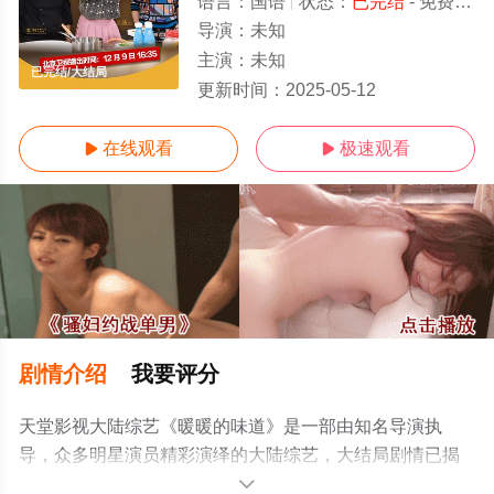
语言：
国语
状态：
已完结
- 免费在线观看
导演：
未知
主演：
未知
已完结/大结局
更新时间：
2025-05-12
在线观看
极速观看


剧情介绍
我要评分
天堂影视大陆综艺《暖暖的味道》是一部由知名导演执
导，众多明星演员精彩演绎的大陆综艺，大结局剧情已揭
晓（已完结），手机免费观看高清无删减完整版综艺节目
