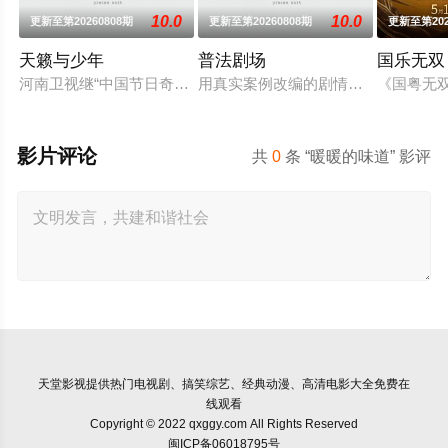
10.0
10.0
更新至第20260808期
更新至第20260808期
更新至第202
天籁与少年
普法剧场
国乐无双
河南卫视继“中国节日奇妙游系列”IP屡屡出圈后， 联合中国
用真实案例改编的剧情故事，展现人
《国粤无
影片评论
共
0
条 “暖暖的味道” 影评
天堂影视
提供热门电视剧、搞笑综艺、经典动漫、高清电影大全免费在
线观看
Copyright © 2022 qxggy.com All Rights Reserved
闽ICP备06018795号