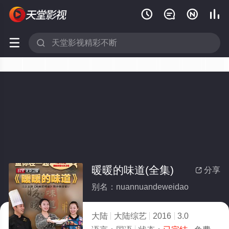






暖暖的味道(全集)
分享

别名：nuannuandeweidao
大陆
大陆综艺
2016
3.0