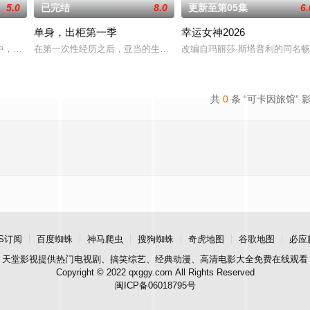
5.0
已完结
8.0
更新至第05集
6.
单身，出柜第一季
幸运女神2026
越难维持……该剧改编自诺贝尔文学奖得主加西亚·马尔克斯的同名小说。
中，坐落着风景如画的退休镇，小镇致力于为居民提供毕生难忘的美好时光。然
在第一次性经历之后，亚当的生活永远地改变了。在平衡工作、艺术
改编自玛丽莎·斯塔普利的同名畅
共
0
条 “可卡因旅馆” 
S订阅
百度蜘蛛
神马爬虫
搜狗蜘蛛
奇虎地图
谷歌地图
必应
天堂影视
提供热门电视剧、搞笑综艺、经典动漫、高清电影大全免费在线观看
Copyright © 2022 qxggy.com All Rights Reserved
闽ICP备06018795号