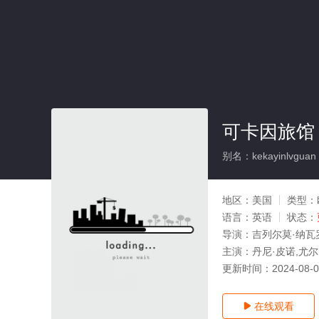
可卡因旅馆
别名：kekayinlvguan
地区：
美国
类型：
语言：
英语
状态：
导演：
吉列尔莫·纳瓦罗,F
主演：
丹尼·皮诺,尤
更新时间：
2024-08-
在线观看
