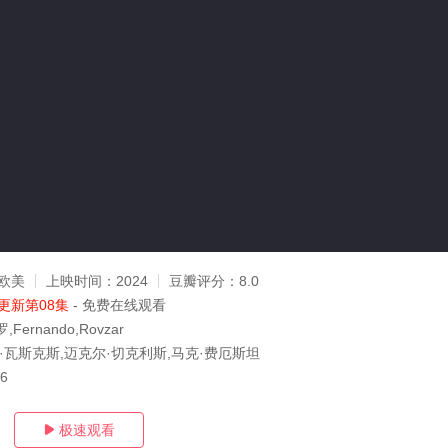
欧美
上映时间：
2024
豆瓣评分：
8.0
更新第08集
- 免费在线观看
ernando,Rovzar
尔·瓦斯克斯,迈克尔·切克利斯,马克·费厄斯坦
06
极速观看
