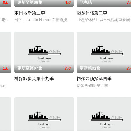
8.0
更新至第06集
4.0
已完结
7.
末日地堡第三季
谜探休格第二季
位神秘转校生出现。与此同时，专门猎杀青少年的连环杀人魔“The Trawler
老板斯图尔特·布鲁姆，他弄坏了一个谢尔顿和莱纳德制造的设备，意外导致了多
当下，Juliette Nichols在被迫接受“净化”后幸存下来，但记忆
《谜探休格》以当代视角重新演
1.0
更新至第07集
7.0
更新第01集
7.
神探默多克第十九季
切尔西侦探第四季
父抚养长大。她无意中继承了神秘外祖父在加拿大的一座岛屿。于是她前往加拿大度
her Smith) and Jason (Rafe Spall) dealing with t
切尔西侦探 第四季