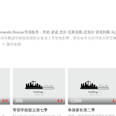
ndo,Rovzar导演执导，丹尼·皮诺,尤尔·瓦斯克斯,迈克尔·切克利斯,马
高清无删减完整版电视剧全集就上天堂电影网，更多相关信息可移步至豆
展开全部

6.0
完结
5.0
已完结
1.
寄宿学校疑云第七季
单身家长第二季