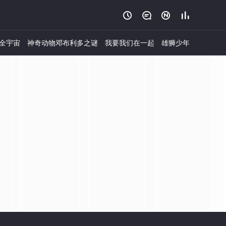




全宇宙
神奇动物邓布利多之谜
我要我们在一起
雄狮少年