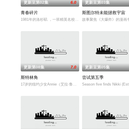
更新至第02集
6.0
更新至第03集
青春碎片
斯图尔特未能拯救宇宙
1981年的洛杉矶 ，一班精英名校的高中生原本过住灿烂生活，直至一
故事聚焦《大爆炸》的漫画书
更新第08集
7.0
更新至第05集
斯特林角
尝试第五季
17岁的纽约少女Annie（艾拉·鲁宾 饰）和双胞胎哥哥由养
Season five finds Nikki (Est