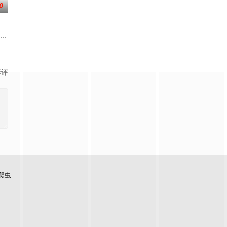
0
而，对于新来的山姆·库珀而言，这天堂般的地方却更像是一座牢
爱好以及新恋情的同时，他学会了如何走出封闭的单身生活。在如此迅速的成长
销小说，讲述专业骗子“幸运儿”露西（安雅·泰勒-乔伊 饰）在一次数百万美
影评
爬虫