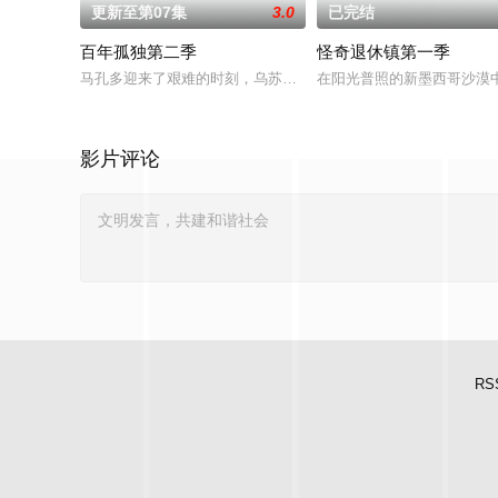
更新至第07集
3.0
已完结
百年孤独第二季
怪奇退休镇第一季
马孔多迎来了艰难的时刻，乌苏拉·伊瓜兰的诅咒成真，和平越来
在阳光普照的新墨西哥沙漠
影片评论
RS