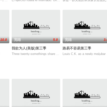
r chef Gord
一个犯罪团伙头目之死引发出了伦敦不同国籍、不同派系之间的帮派斗争。
El ejército rodea el internado. Una alambrada impide que nadie pueda
讲述一群失衡的单亲家长在彼此的帮忙
10.0
完结
5.0
完结
3.
我欲为人(美版)第三季
路易不容易第三季
成。这一季的人物关系更加复杂，各式人物轮番登场。Kathrine的回归（妮娜·
！
Three twenty-somethings share a house and try to live a normal life 
Louis C.K. as a newly meijubar d