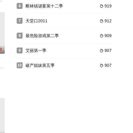
 entrar
下抚养孩子及寻找新爱情。Taran Killam饰演单亲父亲Will Cooper
断林镇谜案第十二季
919
6

天堂口2011
912
7

最危险游戏第二季
909
8

0
艾丽第一季
907
9

破产姐妹第五季
907
10

杜波夫 N
despite
ivorced father raising his two daughters in