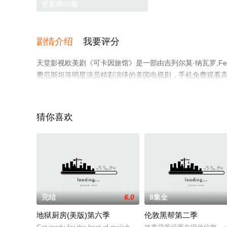
更新第08集
剧情介绍
我要评分
天堂影视欧美剧《可卡因旅馆》是一部由吉列尔莫·纳瓦罗,Ferna
费厄斯坦等明星演员精彩演绎的美国电视剧，手机免费观看
视剧、电视猫或剧情网等平台了解。
猜你喜欢
。
完结
6.0
8集全
地狱厨房(美版)第六季
伦敦黑帮第二季