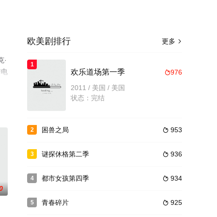
欧美剧排行
更多

克·
1
瓣电
欢乐道场第一季
976

2011 / 美国 / 美国
状态：完结
困兽之局
953
2

谜探休格第二季
936
3

都市女孩第四季
934
4

0
青春碎片
925
5
