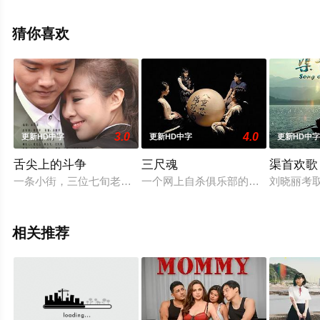
兹,Claudia,Cantero等明星演员精彩演绎的其它电影，手机
免费观看高清无删减完整版电影大全就上天堂电影网，更
猜你喜欢
多相关信息可移步至豆瓣电影、电视猫或剧情网等平台了
解。
3.0
4.0
更新HD中字
更新HD中字
更新HD中
。
舌尖上的斗争
三尺魂
渠首欢歌
一条小街，三位七旬老人，他们讲的是传统；三个刚走出校门的大
一个网上自杀俱乐部的成员决定一起终
刘晓丽考
相关推荐