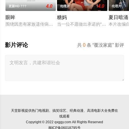
4.0
4.0
更新HD ???
伦理片
伦理片
眼眸
糖妈
夏日暗涌
围绕因患有家族遗传病而导致视力逐渐丧失的摄影师瑞真展开。
当一位不愿做出承诺的“糖妈”收留了她
本片改编
影片评论
共
0
条 “覆没家庭” 影评
天堂影视
提供热门电视剧、搞笑综艺、经典动漫、高清电影大全免费在
线观看
Copyright © 2022 qxggy.com All Rights Reserved
闽ICP备06018795号