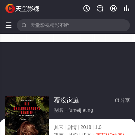






覆没家庭
分享

别名：fumeijiating
其它
剧情
2018
1.0