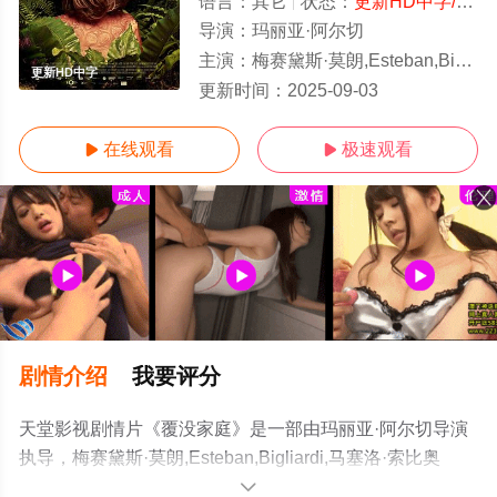
语言：
其它
状态：
更新HD中字/高清
导演：
玛丽亚·阿尔切
主演：
梅赛黛斯·莫朗,Esteban,Bigliardi,马塞洛·索比奥托,Ia,Artet
更新HD中字
更新时间：
2025-09-03
在线观看
极速观看


剧情介绍
我要评分
天堂影视剧情片《覆没家庭》是一部由玛丽亚·阿尔切导演
执导，梅赛黛斯·莫朗,Esteban,Bigliardi,马塞洛·索比奥
托,Ia,Arteta,Laila,Maltz,Federico,Sack,迭戈·维拉斯奎
