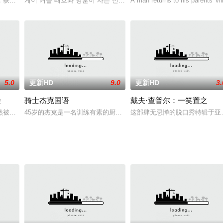
，获得了非凡的力量和成为超能力者，且只有当所有的家属在一起的时候才能发
게이 커플 태호와 영훈이 사는 신혼집에 갑자기 영훈의 동생이 들이닥
A man returns to his parents' vil
5.0
更新HD
9.0
更新HD
3.
堡
骑士杰克国语
戴夫·查普尔：一笑置之
他假扮成他的新伴侣，这样他就可以在圣诞节和他的传统家庭挽回面子。
然被捞出海面，珊迪·奇克斯和海绵宝宝前往德克萨斯州拯救小镇，使小镇免受
45岁的杰克是一名训练有素的厨师，他拥有着一切却对生活不满意，
这部肆无忌惮的脱口秀特辑于亚