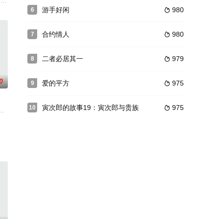
挥超能力。祖父成为不死者、父亲可以传送、儿子可以和动物对话
친다.급히 커플의 흔적을 감추고, 동생에게 둘 사이가 들킬까 조마조마한
lage to claim his land. Along the way,
游手好闲
980
6

合约情人
980
7

二者必居其一
979
8

0
爱的平方
975
9

寅次郎的故事19：寅次郎与贵族
975
10

邪恶阴谋的荼毒。
他想要重新开始，最好是在西班牙的马略卡岛。万事俱备，他只差钱来开一个
特兰大拍摄，戴夫·查普尔在其中大谈枪枝文化、鸦片类药物危机，以及风起云