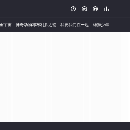




全宇宙
神奇动物邓布利多之谜
我要我们在一起
雄狮少年