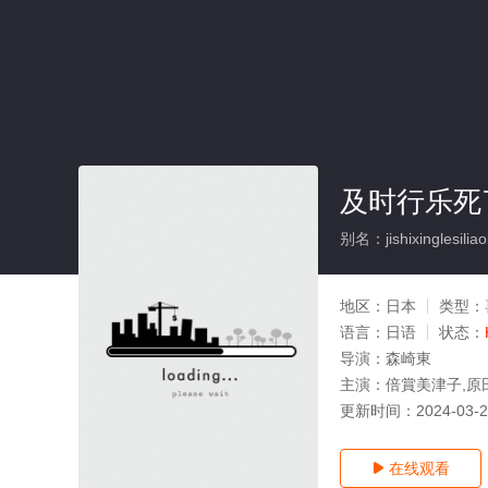
及时行乐死
别名：jishixinglesilia
地区：
日本
类型：
语言：
日语
状态：
导演：
森崎東
主演：
倍賞美津子,原
更新时间：
2024-03-
在线观看
