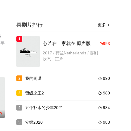
喜剧片排行
更多

员
1
等平
心若在，家就在 原声版
993

2017 / 荷兰Netherlands / 喜剧
状态：正片
我的间谍
990
2

留级之王2
989
3

五个扑水的少年2021
984
4

0
安娜2020
983
5
