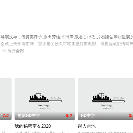
演执导，倍賞美津子,原田芳雄,平田満,泉谷しげる,片石隆弘等明星演
大全就上天堂电影网，更多相关信息可移步至豆瓣电影、电视猫或剧情网
展开全部

7.0
更新HD中字
8.0
HD中字
3.
我的秘密室友2020
误入雷池