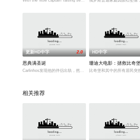
With the 'little captain' raising serious doubt on the reality of th
俄罗斯普通家庭因陨石坠落
更新HD中字
2.0
HD中字
恩典满圣诞
珊迪大电影：拯救比奇
Carlinhos发现他的伴侣出轨，然后遇到了活泼的Graça，
比奇堡和其中的所有居民突
相关推荐