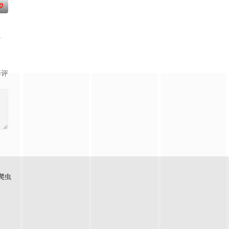
0
年住处员何大壮（冯巩 饰）
子文佳玉商量外出一段时间去体验生活但又怕走不了身为美容师文
病人，但却每天欢声笑语热闹非凡。而故事就从章小兵（蒋龙 饰）跳楼未遂的
）受到大海的召唤，与传奇半神毛伊（道恩·强森 饰）一同启航，首次跨越莫图
影评
爬虫