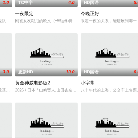
1.0
TC中字
4.0
HD国语
5.
一夜限定
今晚正好
家艾丽卡·特蕾西（奥利维亚·王尔德 Olivia Wilde 饰）那里找到了
队简sir（冯淬帆 饰）被上峰怒批，并受命重新组建训练霸王花。简sir与吴长
刚被女友狠甩的欧文（卡勒姆·特纳 饰）和满怀浪漫情怀和希望的艾
限定一夜的关系，能进展到哪一
3.0
更新HD
10.0
HD国语
6.
黄金神威电影版2
小字辈
巅峰对决！而此时的功夫女足队员们开局直接拿了地狱难度剧本？！对手各个身
兰基，常年被童年创伤纠缠，还要忍受音乐行业无处不在的身材羞辱、渗透在生
2026 / 日本 / 山崎贤人,山田杏奈,真荣田乡敦,工藤阿须加,柳俊太郎
八十年代的上海，公交车上售票