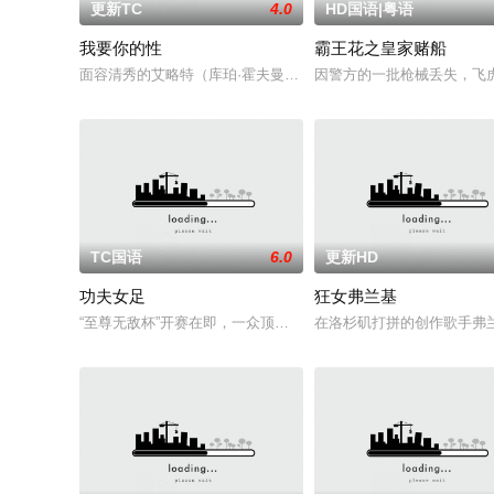
更新TC
4.0
HD国语|粤语
我要你的性
霸王花之皇家赌船
面容清秀的艾略特（库珀·霍夫曼 Cooper Hoffman 饰）在著名艺术
因警方的一批枪械丢失，飞虎
TC国语
6.0
更新HD
功夫女足
狂女弗兰基
“至尊无敌杯”开赛在即，一众顶尖球队即将展开一场前所未有的
在洛杉矶打拼的创作歌手弗