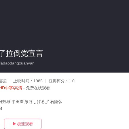
了拉倒党宣言
oladaodangxuanyan
喜剧
上映时间：
1985
豆瓣评分：
1.0
HD中字/高清
- 免费在线观看
田芳雄,平田満,泉谷しげる,片石隆弘
24
极速观看
