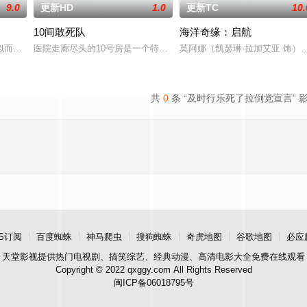
9.0
更新HD
1.0
更新TC
10.
10间敢死队
海洋奇缘：启航
方腐朽堕落的价值观所蛊惑，失去了蓬勃向上的劲头与朝气。花城汽水厂的青
似而又同名同姓人一个教师肖冠一个笑星肖冠笑星肖冠受不了永无休止困扰和妻
医院走廊尽头的10号房是一个特别的存在，别看这里住着的都是重症
莫阿娜（凯瑟琳·拉加艾亚 饰
共
0
条 “及时行乐死了拉倒党宣言” 
S订阅
百度蜘蛛
神马爬虫
搜狗蜘蛛
奇虎地图
谷歌地图
必应
天堂影视
提供热门电视剧、搞笑综艺、经典动漫、高清电影大全免费在线观看
Copyright © 2022 qxggy.com All Rights Reserved
闽ICP备06018795号