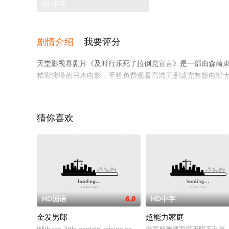
HD中字
剧情介绍
我要评分
天堂影视喜剧片《及时行乐死了拉倒党宣言》是一部由森崎東导
精彩演绎的日本电影，手机免费观看高清无删减完整版电影
台了解。
猜你喜欢
。
HD国语
6.0
HD中字
金发男郎
超能力家庭