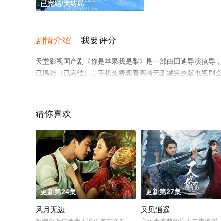
已完结/大结局
剧情介绍
我要评分
天堂影视国产剧《你是苹果我是梨》是一部由田迪导演执导，
已揭晓（已完结），手机免费观看高清无删减完整版电视剧
平台了解。
猜你喜欢
。
更新第24集
2.0
更新第27集
风月无边
又见逍遥