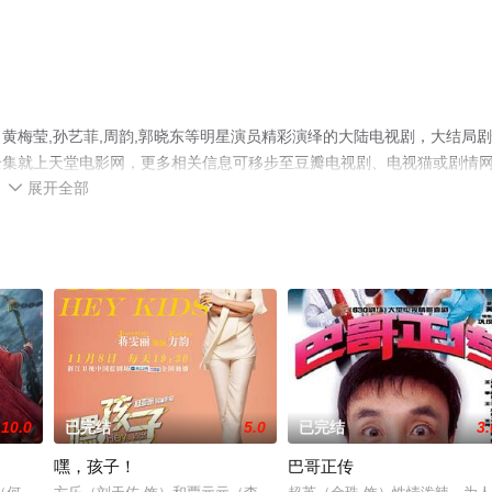
黄梅莹,孙艺菲,周韵,郭晓东等明星演员精彩演绎的大陆电视剧，大结局
全集就上天堂电影网，更多相关信息可移步至豆瓣电视剧、电视猫或剧情
展开全部

10.0
已完结
5.0
已完结
3.
嘿，孩子！
巴哥正传