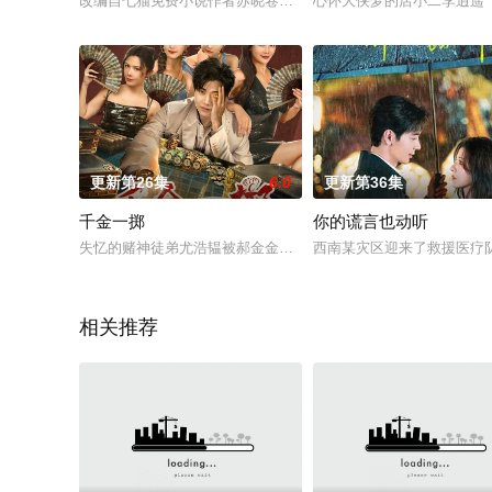
改编自七猫免费小说作者苏晓卷作品《退婚后被大佬亲哭了》。云
心怀大侠梦的店小⼆李逍遥
更新第26集
6.0
更新第36集
千金一掷
你的谎言也动听
失忆的赌神徒弟尤浩韫被郝金金一家收留，因无意展露赌术卷入
西南某灾区迎来了救援医疗
相关推荐