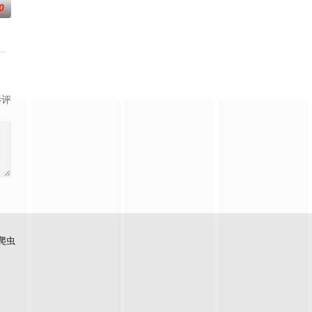
0
神秘失踪事件，牵出百
的她被他从死人堆里救出来，蓬头垢面口齿不清。十年后的她才学
人背负过往伤痕，避世居于深山；一人心怀迷茫，于旅途中误入这片山林。在四
白长大以后，林知夏忽然对他说：“江逾白，我喜欢你，哲学和生物学意义上的
影评
爬虫