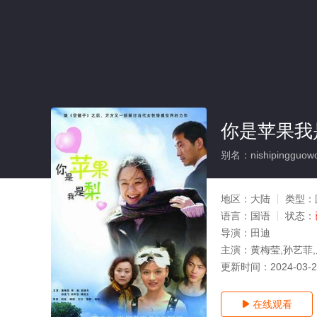
你是苹果我
别名：nishipingguowos
地区：
大陆
类型：
语言：
国语
状态：
导演：
田迪
主演：
黄梅莹,孙艺菲
更新时间：
2024-03-
在线观看
