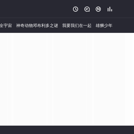




全宇宙
神奇动物邓布利多之谜
我要我们在一起
雄狮少年