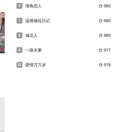
子贤 饰），并精心布置好
除天下旱灾的水灵珠，途中先后结识欢喜冤家林月如（徐好 饰
天作之合，然而只有他们自己知道，两人的婚姻因为孩子的问题而亮起了红灯。
人热情，唯独看不上她眼中窝囊的丈夫巴国梁（巩汉林 饰），一会儿嫌他不挣钱
海角恋人
980
6

温德瑞拉日记
980
7

城北人
980
8

0
一路夫妻
977
9

爱情万万岁
976
10

寡妇夏稚的出现意外暴露其身
了作秀，然而，秦翡却认真努力，还在危急时刻舍身救人。日夜相
莫（檀健次 饰）、阿术（周依然 饰）、王昆吾（杜淳 饰）、尉迟华（阚清子
雪 饰）因走私盗版光盘而被判处有期徒刑一年，其父亲也突发心脏病倒地。在