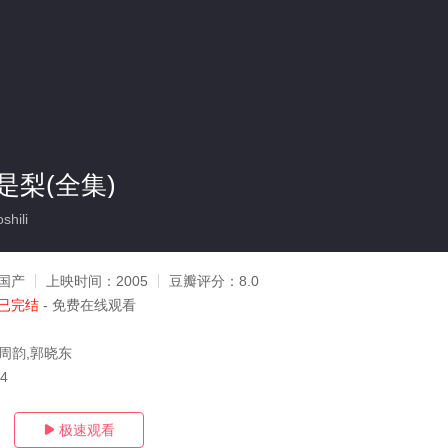
是梨(全集)
hili
国产
上映时间：
2005
豆瓣评分：
8.0
已完结
- 免费在线观看
,周韵,郭晓东
24
极速观看
