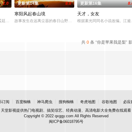
2.0
更新第14集
8.0
更新第16集
8.
寒阳风起春山境
天才，女友
强强联手，携手霍仙姑（陈瑶 饰）与九门诸人共赴冒险奇局。一桩401部队的
孟廷辉，大平王朝有史以来个以女子进士科三元及第入翰林院的奇女子。十年前
故事发生在远离尘嚣的春日山野，两个孤独的人因机缘巧合相遇。一
根据素光同同名小说改编。江逾
共
0
条 “你是苹果我是梨” 
S订阅
百度蜘蛛
神马爬虫
搜狗蜘蛛
奇虎地图
谷歌地图
必应
天堂影视
提供热门电视剧、搞笑综艺、经典动漫、高清电影大全免费在线观看
Copyright © 2022 qxggy.com All Rights Reserved
闽ICP备06018795号