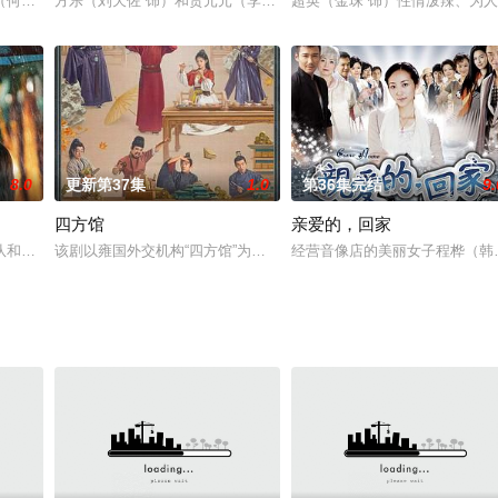
城名伶杨安凝（洪潇 饰）为替师兄报仇不惜铤而走险委身军阀之子贺行洲（严
（何与 饰），机缘巧合结识女娲后人赵灵儿（杨雨潼 饰），与其结伴寻找能破
方乐（刘天佐 饰）和贾元元（李小冉 饰）男才女貌，是旁人眼中的
超英（金珠 饰）性情泼辣、为
8.0
更新第37集
1.0
第36集完结
9.
四方馆
亲爱的，回家
纷争：孙忆千为家族话语权拉拢他，郝金金因厌赌误解他，诺一不断逼赌。带娃
队和志愿者们，随队而来的还有女演员秦翡。人人都说秦翡来当志愿者不过是为
该剧以雍国外交机构“四方馆”为背景，讲述身处这一片小小天地中的元
经营音像店的美丽女子程桦（韩