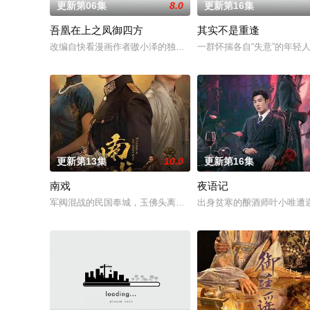
更新第06集
8.0
更新第16集
吾凰在上之凤御四方
其实不是重逢
改编自快看漫画作者嗷小泽的独家连载漫画《吾凰在上》。现代少
一群怀揣各自“失意”的年
更新第13集
10.0
更新第16集
南戏
夜语记
军阀混战的民国奉城，玉佛头离奇失窃，戏班主横尸戏台，将冷血
出身贫寒的酿酒师叶小唯遭