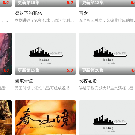
9.0
更新第18集
8.0
更新第12集
6.
凛冬下的罪恶
盲盒
女奚圆（姜贞羽 饰）因意外踏入玄机界，继而卷入虎云国内乱的漩涡，身陷
轻人，在沿海小城南安相遇相知，他们决心各展所长创办旅行社。他们以当地的
本剧讲述了90年代末，怒河市刑侦支队在无普及监控、无DNA鉴定
五个相互独立，又彼此呼应的故事
4.0
更新第15集
5.0
更新第20集
4.
幽宅奇谭
长夜如歌
少帅许又安与昆曲名伶荣筱楠推向不死不休的对立绝境。而他们不知，对方正
遇爱人程桉、恩师林晚媚的双重背叛。她从恨意中涅槃重生，借私生女桑落的身
民国时期，江淮与迅哥组成说书班子，偶遇“白天人住屋，晚上鬼占房
讲述了黎安城大郡主棠溪槿与烈