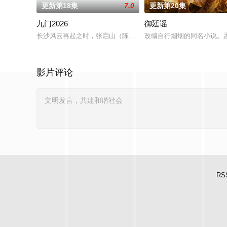
更新第18集
7.0
更新第20集
九门2026
御廷谣
长沙风云再起之时，张启山（陈伟霆 饰）与吴老狗（曾舜晞 饰）
改编自行烟烟的同名小说。
影片评论
RS