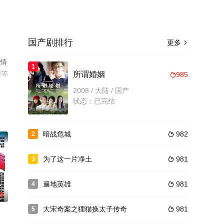
国产剧排行
更多

剧情
1
网等
所谓婚姻
985

2008 / 大陆 / 国产
状态：已完结
暗战危城
982
2

为了这一片净土
981
3

遍地英雄
981
4

0
大宋奇案之狸猫换太子传奇
981
5
