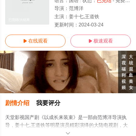
语言：
国语
状态：
已完结
- 免费在线观看
导演：
范博洋
主演：
姜十七,王道铁
已完结/大结局
更新时间：
2024-03-24
在线观看
极速观看


剧情介绍
我要评分
天堂影视国产剧《以成长来装束》是一部由范博洋导演执
导，姜十七,王道铁等明星演员精彩演绎的大陆电视剧，大
结局剧情已揭晓（已完结），手机免费观看高清无删减完
