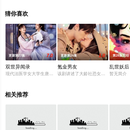
整版电视剧全集就上天堂电影网，更多相关信息可移步至
豆瓣电视剧、电视猫或剧情网等平台了解。
猜你喜欢
。
7.0
1.0
更新第27集
更新第24集
第28集完结
双世异闻录
氪金男友
乱世妖后
现代法医学女大学生唐冰儿（金子璇 饰）意外来到恒国妖妃秦希
该剧讲述了大龄社恐女青年邱菲菲在母
暂无简介
相关推荐