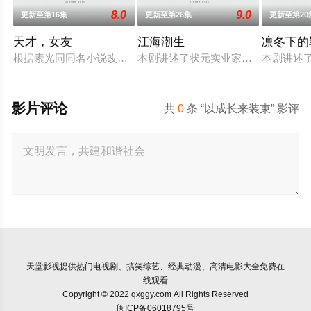
8.0
9.0
更新至第16集
更新至第26集
更新至第20
天才，女友
江海潮生
凛冬下的
根据素光同同名小说改编。江逾白长大以后，林知夏忽然对他说：
本剧讲述了状元实业家张謇创办大生
本剧讲述
影片评论
共
0
条 “以成长来装束” 影评
天堂影视
提供热门电视剧、搞笑综艺、经典动漫、高清电影大全免费在
线观看
Copyright © 2022 qxggy.com All Rights Reserved
闽ICP备06018795号