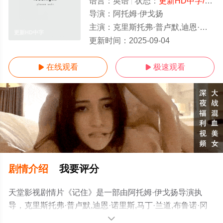
语言：
英语
状态：
更新HD中字/高清
导演：
阿托姆·伊戈扬
主演：
克里斯托弗·普卢默,迪恩·诺里斯,马丁·兰道,布鲁诺·冈茨,尤尔根·普洛斯诺,亨利·科
更新HD中字
更新时间：
2025-09-04
在线观看
极速观看


剧情介绍
我要评分
天堂影视剧情片《记住》是一部由阿托姆·伊戈扬导演执
导，克里斯托弗·普卢默,迪恩·诺里斯,马丁·兰道,布鲁诺·冈
茨,尤尔根·普洛斯诺,亨利·科泽尼,金·罗伯特等明星演员精彩
