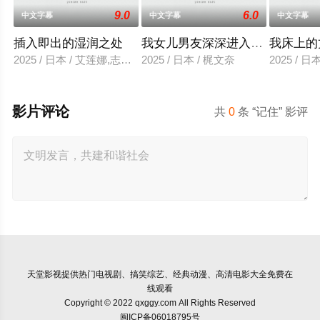
9.0
6.0
中文字幕
中文字幕
中文字幕
插入即出的湿润之处
我女儿男友深深进入我的身体
我床上的
2025 / 日本 / 艾莲娜,志美健
2025 / 日本 / 梶文奈
2025 / 
影片评论
共
0
条 “记住” 影评
天堂影视
提供热门电视剧、搞笑综艺、经典动漫、高清电影大全免费在
线观看
Copyright © 2022 qxggy.com All Rights Reserved
闽ICP备06018795号