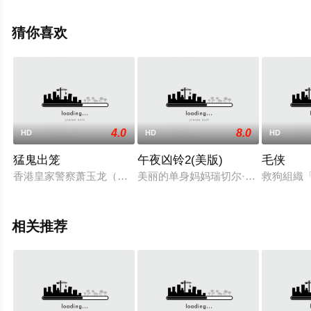
演绎的加拿大电影，手机免费观看高清无删减完整版电影
大全就上天堂电影网，更多相关信息可移步至豆瓣电影、
猜你喜欢
电视猫或剧情网等平台了解。
。
4.0
8.0
HD
HD
HD
猛鬼出笼
午夜凶铃2(美版)
毛侠
香港皇家警察萧玉龙（萧玉龙 饰）和刘兆铭（刘兆铭 饰）是一
美丽的单身妈妈瑞切尔·凯勒（纳奥米·沃茨 
救狗組織
相关推荐