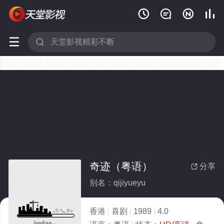






奇迹（粤语）
分享

别名：qijiyueyu
香港
喜剧
1989
4.0