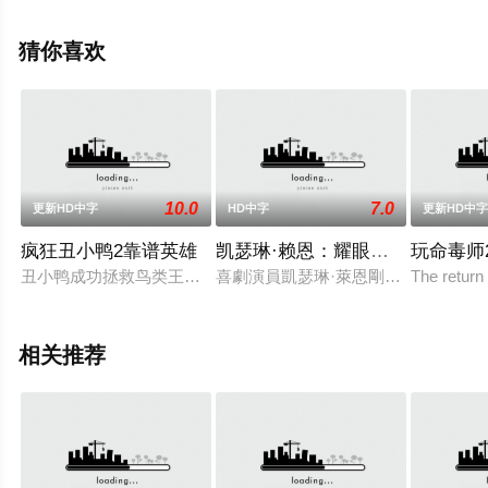
上天堂电影网，更多相关信息可移步至豆瓣电影、电视猫
或剧情网等平台了解。
猜你喜欢
。
10.0
7.0
更新HD中字
HD中字
更新HD中
疯狂丑小鸭2靠谱英雄
凯瑟琳·赖恩：耀眼如初
玩命毒师
丑小鸭成功拯救鸟类王国后回到了鸭子农场，在那里他受到了英
喜劇演員凱瑟琳·萊恩剛結束巡迴演
The return
相关推荐