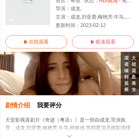
语言：
粤语
状态：
HD/高清
- 免费在线观看
导演：
成龙,
主演：
成龙,归亚蕾,梅艳芳,午马,柯俊雄,
HD
更新时间：
2023-02-12
在线观看
极速观看


剧情介绍
我要评分
天堂影视喜剧片《奇迹（粤语）》是一部由成龙,导演执
导，成龙,归亚蕾,梅艳芳,午马,柯俊雄,等明星演员精彩演绎
的香港电影，手机免费观看高清无删减完整版电影大全就
