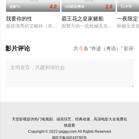
4.0
1.0
更新TC
HD国语|粤语
TC中字
我要你的性
霸王花之皇家赌船
一夜限定
面容清秀的艾略特（库珀·霍夫曼 Cooper Hoffman 饰）在著名艺
因警方的一批枪械丢失，飞虎队简sir
刚被女友
影片评论
共
0
条 “奇迹（粤语）” 影评
天堂影视
提供热门电视剧、搞笑综艺、经典动漫、高清电影大全免费在
线观看
Copyright © 2022 qxggy.com All Rights Reserved
闽ICP备06018795号