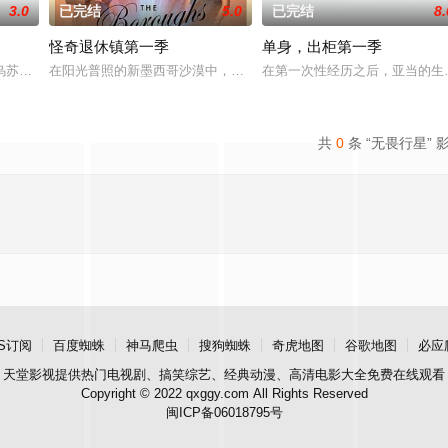
3.0
已完结
5.0
已完结
8.
怪奇退休镇第一季
单身，出柜第一季
乌苏拉·伊瓜兰的诅咒成真，和平越来越难维持……该剧改编自诺贝尔文学奖得主
在阳光普照的新墨西哥沙漠中，坐落着风景如画的退休镇，小镇致力
在第一次性经历之后，亚当的生
共
0
条 “无畏行星” 
S订阅
百度蜘蛛
神马爬虫
搜狗蜘蛛
奇虎地图
谷歌地图
必应
天堂影视
提供热门电视剧、搞笑综艺、经典动漫、高清电影大全免费在线观看
Copyright © 2022 qxggy.com All Rights Reserved
闽ICP备06018795号