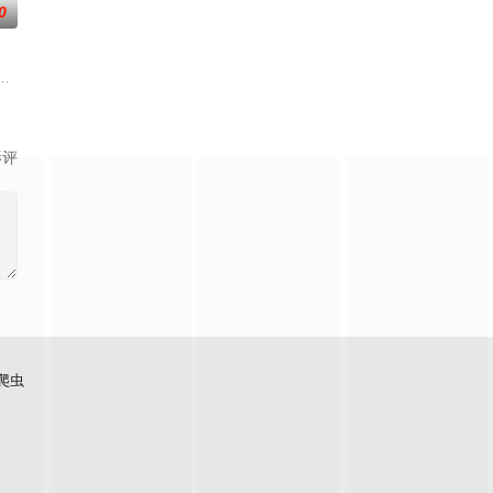
0
加西亚·马尔克斯的同名小说。
于为居民提供毕生难忘的美好时光。然而，对于新来的山姆·库珀而言，这天堂
活永远地改变了。在平衡工作、艺术爱好以及新恋情的同时，他学会了如何走
影评
爬虫