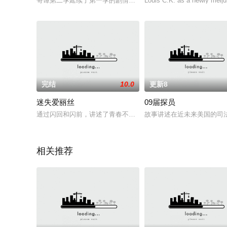
哥谭第二季延续了第一季的剧情，讲述了DC漫画中罪恶都市哥谭
Louis C.K. as a newly meijub
完结
10.0
更新8
迷失爱丽丝
09届探员
通过闪回和闪前，讲述了青春不再的电影导演Alice (Ayelet Zurer)，对
故事讲述在近未来美国的司法
相关推荐