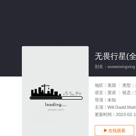
无畏行星(全
别名：wuweixingxing
地区：
美国
类型：
语言：
英语
状态：
导演：
未知
主演：
Will,Gadd,Mat
更新时间：
2023-02-
在线观看
