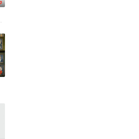
0
nise、地质学家B
死亡事件，他不得不重拾侦探本能，与一位热衷真实犯罪的酒吧女
秘转校生出现。与此同时，专门猎杀青少年的连环杀人魔“The Trawler”在
ls在被迫接受“净化”后幸存下来，但记忆却已丧失，而地堡正从叛乱中恢复，并面临着新的
0
探兼电影鉴赏家约翰·休格的
拿大的一座岛屿。于是她前往加拿大度过了一个夏天。在那
 with t