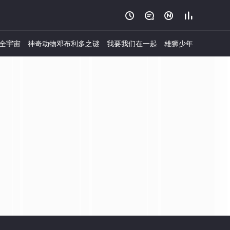




全宇宙
神奇动物邓布利多之谜
我要我们在一起
雄狮少年