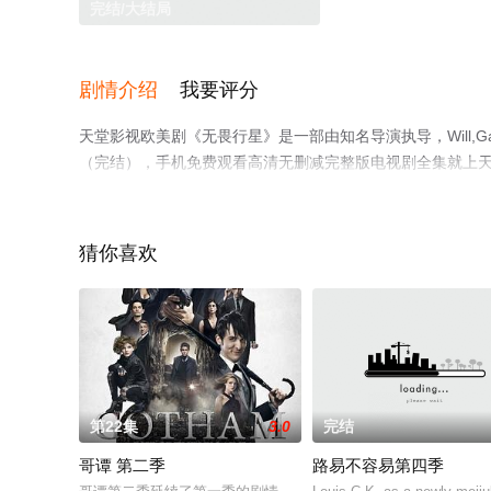
完结/大结局
剧情介绍
我要评分
天堂影视欧美剧《无畏行星》是一部由知名导演执导，Will,Ga
（完结），手机免费观看高清无删减完整版电视剧全集就上
解。
猜你喜欢
。
第22集
3.0
完结
哥谭 第二季
路易不容易第四季