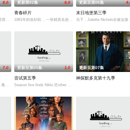
8.0
更新第02集
6.0
更新至第06集
4.
青春碎片
末日地堡第三季
谢尔顿和莱纳德制造的设备，意外导致了多元宇宙的世界末日，他必须与女友De
经营酒吧的英国前刑警，原以为能过上平静生活。然而，当地接连发生游客离奇
1981年的洛杉矶 ，一班精英名校的高中生原本过住灿烂生活，直至一位神
当下，Juliette Nicho
7.0
更新至第05集
1.0
更新至第07集
7.
尝试第五季
神探默多克第十九季
迎且意义重大的题材之一——私家侦探故事。第二季迎来洛杉矶标志性私家侦
（艾拉·鲁宾 饰）和双胞胎哥哥由养父抚养长大。她无意中继承了神秘外祖父在加
Season five finds Nikki (Esther Smith) and Jason (Rafe Spall) dealing