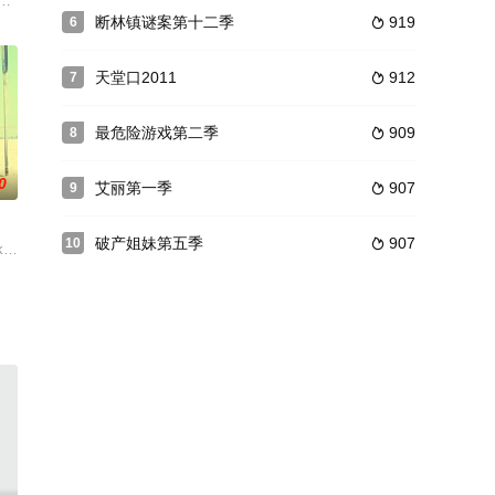
史，包括小丑早期的故事，
前获得了10集的预订。这是她自Comedy Central的剧集完结之后，所接下的
断林镇谜案第十二季
919
6

天堂口2011
912
7

最危险游戏第二季
909
8

0
艾丽第一季
907
9

破产姐妹第五季
907
10

为一名共同好友过世而重聚。整个故事会横跨30年，在三条
参与了《百味超市》、《神烦警探》等剧的两人最早是将这个项目推荐给NBC，但此后由
tt和Mark Chappell联合制片。背景设定在洛杉矶一个叫Venice的区域，讲述的是一个