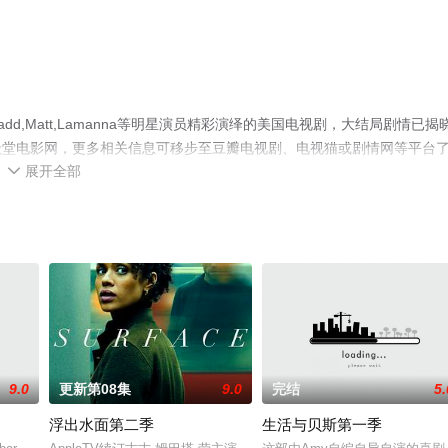
dd,Matt,Lamanna等明星演员精彩演绎的美国电视剧，大结局剧情已揭
天堂电影网，更多相关信息可移步至豆瓣电视剧、电视猫或剧情网等平台
展开全部

9.0
更新第08集
9.0
完结
5.
浮出水面第二季
生活与贝斯第一季