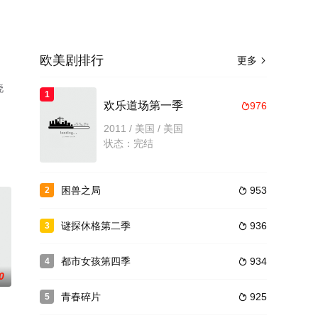
欧美剧排行
更多

晓
1
了
欢乐道场第一季
976

2011 / 美国 / 美国
状态：完结
困兽之局
953
2

谜探休格第二季
936
3

都市女孩第四季
934
4

0
青春碎片
925
5
