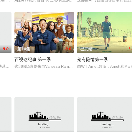
市的早期情况，第二季名为反派的崛起，其中讲述了各大DC反派和英雄的发展
ar divorced father raising his two daughters in
AppleTV续订古古·姆巴塔-劳主演《浮出水面》第二季。
这部由Amy自编自导自演的喜剧早
8.0
第10集
8.0
已完结
1.
百视达纪事 第一季
别有隐情第一季
年轻编剧Sophie (Lihi Kornowski)日益痴迷。后者
系统已经被人工智能所改变，主角是一群FBI探员，这群在09年毕业的探员因
这部职场喜剧来自Vanessa Ramos与David Caspe，曾经
由Will Arnett领衔，Arne