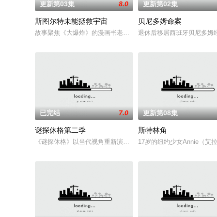
更新第03集
8.0
更新第02集
斯图尔特未能拯救宇宙
贝尼多姆命案
故事聚焦《大爆炸》的漫画书老板斯图尔特·布鲁姆，他弄坏了一个
退休后移居西班牙贝尼多姆
已完结
7.0
更新第08集
谜探休格第二季
斯特林角
《谜探休格》以当代视角重新演绎了文学、电影和电视史上最受欢
17岁的纽约少女Annie