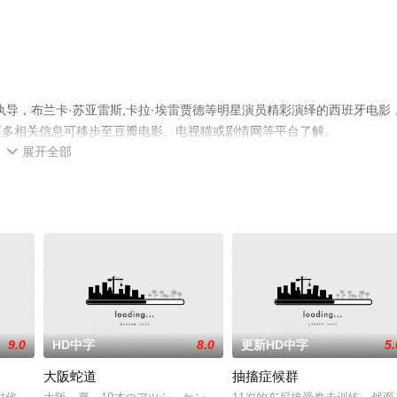
导，布兰卡·苏亚雷斯,卡拉·埃雷贾德等明星演员精彩演绎的西班牙电影
更多相关信息可移步至豆瓣电影、电视猫或剧情网等平台了解。
展开全部

9.0
HD中字
8.0
更新HD中字
5.
大阪蛇道
抽搐症候群