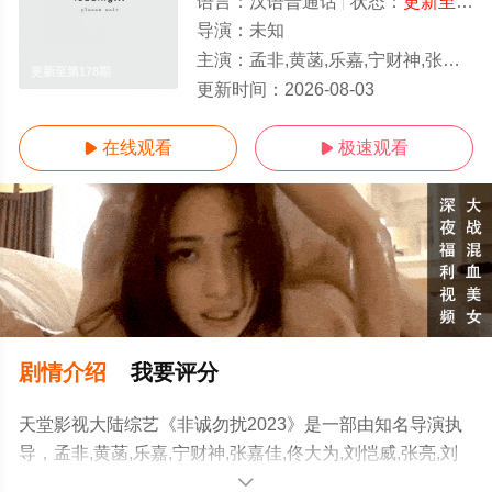
语言：
汉语普通话
状态：
更新至第178期
导演：
未知
主演：
孟非,黄菡,乐嘉,宁财神,张嘉佳,佟大为,刘恺威,张亮,刘烨,黄澜
更新至第178期
更新时间：
2026-08-03
在线观看
极速观看


剧情介绍
我要评分
天堂影视大陆综艺《非诚勿扰2023》是一部由知名导演执
导，孟非,黄菡,乐嘉,宁财神,张嘉佳,佟大为,刘恺威,张亮,刘
烨,黄澜等明星演员精彩演绎的中国大陆综艺，手机免费观
