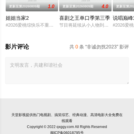
1.0
4.0
更新至第20260809期
更新至第20260809期
更新至第202
姐姐当家2
喜剧之王单口季第三季
说唱巅峰对
#2026爱桃综快乐不重样# #姐姐当家# 第二季惊喜回归，看
节目将延续从小人物到喜剧之王的故
#2026
影片评论
共
0
条 “非诚勿扰2023” 影评
天堂影视
提供热门电视剧、搞笑综艺、经典动漫、高清电影大全免费在
线观看
Copyright © 2022 qxggy.com All Rights Reserved
闽ICP备06018795号