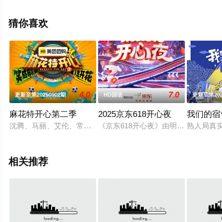
看高清无删减完整版综艺节目就上天堂电影网，更多相关
信息可移步至豆瓣综艺、电视猫或剧情网等平台了解。
猜你喜欢
。
4.0
7.0
更新至第20250902期
HD国语
更新至第202
麻花特开心第二季
2025京东618开心夜
我们的宿
沈腾、马丽、艾伦、常远四位“麻花”前辈，带上家族新生后浪，
《京东618开心夜》由明星派对好友
熟人局真
相关推荐