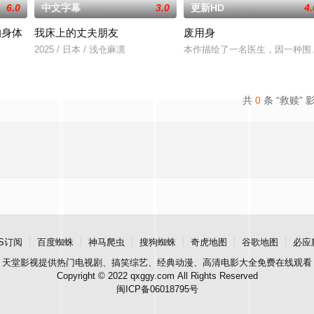
6.0
中文字幕
3.0
更新HD
4.
的身体
我床上的丈夫朋友
废用身
2025 / 日本 / 浅仓麻凛
本作描绘了一名医生，因一种围
共
0
条 “救赎” 
S订阅
百度蜘蛛
神马爬虫
搜狗蜘蛛
奇虎地图
谷歌地图
必应
天堂影视
提供热门电视剧、搞笑综艺、经典动漫、高清电影大全免费在线观看
Copyright © 2022 qxggy.com All Rights Reserved
闽ICP备06018795号