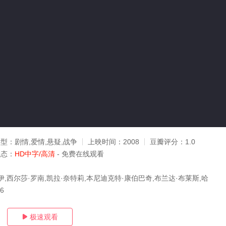
类型：
剧情,爱情,悬疑,战争
上映时间：
2008
豆瓣评分：
1.0
状态：
HD中字/高清
- 免费在线观看
伊,西尔莎·罗南,凯拉·奈特莉,本尼迪克特·康伯巴奇,布兰达·布莱斯,哈
16
极速观看
