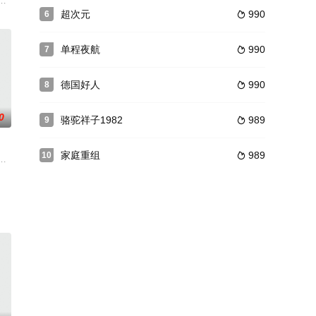
迫离开舞台，加入街头浪人剧团。期间他遇见艺妓花里（叶月里绪菜 饰），然
处浙江东南的松江县也时常遭到倭寇的劫掠，新任推事吴时来决心一定要铲除倭
超次元
990
6

单程夜航
990
7

德国好人
990
8

0
骆驼祥子1982
989
9

家庭重组
989
10

离弃、母亲早亡、修道院清
鸦片）行动的第一专员。张在法经西方文化与价值观熏陶，十分书
《皇帝保重》，內有三個以男女情色為主題的單元故事，戲謔一眾色中餓鬼。