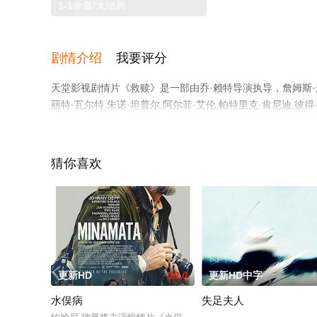
1-1全集/大结局
剧情介绍
我要评分
天堂影视剧情片《救赎》是一部由乔·赖特导演执导，詹姆斯·麦卡
丽特·瓦尔特,朱诺·坦普尔,阿尔菲·艾伦,帕特里克·肯尼迪,彼
影，大结局剧情已揭晓（1-1全集），手机免费观看高清无
猫或剧情网等平台了解。
猜你喜欢
。
更新HD
10.0
更新HD中字
水俣病
失足夫人