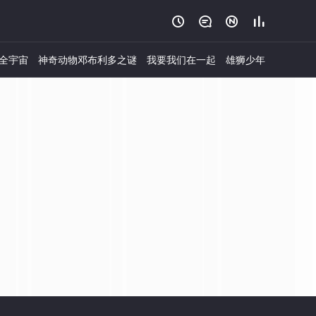




全宇宙
神奇动物邓布利多之谜
我要我们在一起
雄狮少年