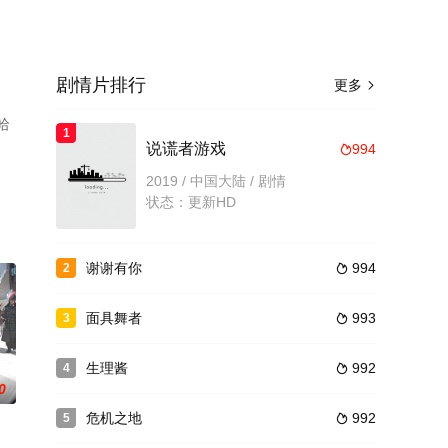
剧情片排行
更多

哈
1
说谎者游戏
994

视
2019 / 中国大陆 / 剧情
状态：更新HD
谢谢有你
994
2

面具舞者
993
3

生理酱
992
4

0
危机之地
992
5
