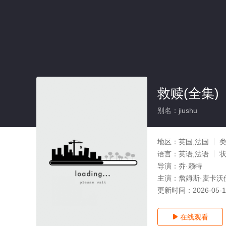
救赎(全集)
别名：jiushu
地区：
英国,法国
语言：
英语,法语
导演：
乔·赖特
主演：
詹姆斯·麦卡沃
更新时间：
2026-05-
在线观看
