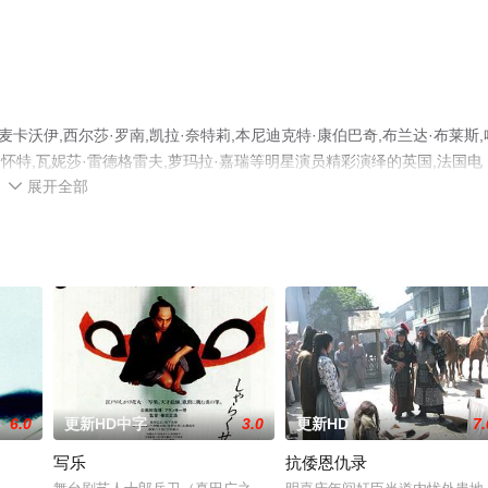
沃伊,西尔莎·罗南,凯拉·奈特莉,本尼迪克特·康伯巴奇,布兰达·布莱斯,
得·怀特,瓦妮莎·雷德格雷夫,萝玛拉·嘉瑞等明星演员精彩演绎的英国,法国电
展开全部
删减完整版电影大全就上天堂电影网，更多相关信息可移步至豆瓣电影、电

6.0
更新HD中字
3.0
更新HD
7.
写乐
抗倭恩仇录