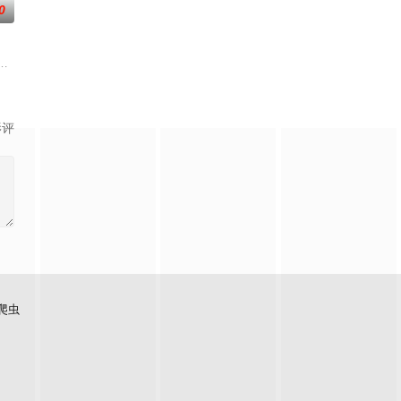
0
绕“废用身”——因瘫痪等原因已无恢复可能的四肢——的治疗方法，而一步步
影评
爬虫