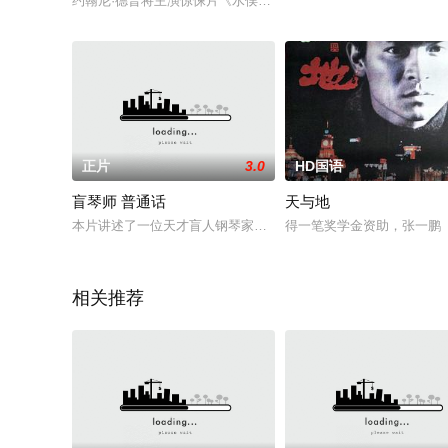
约翰尼·德普将主演惊悚片《水俣病》(Minamata)，饰演史上最著名
正片
3.0
HD国语
盲琴师 普通话
天与地
本片讲述了一位天才盲人钢琴家对抗不公命运的传奇故事。主人公
得一笔奖学金资助，张一鹏
相关推荐