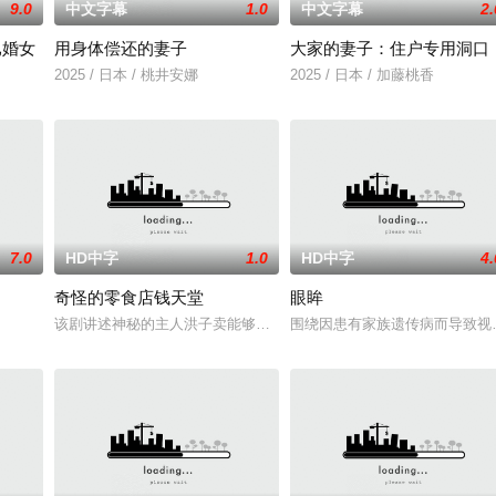
9.0
中文字幕
1.0
中文字幕
2.
已婚女
用身体偿还的妻子
大家的妻子：住户专用洞口
2025 / 日本 / 桃井安娜
2025 / 日本 / 加藤桃香
7.0
HD中字
1.0
HD中字
4.
奇怪的零食店钱天堂
眼眸
该剧讲述神秘的主人洪子卖能够实现人们愿望的神秘零食，以及人们
围绕因患有家族遗传病而导致视