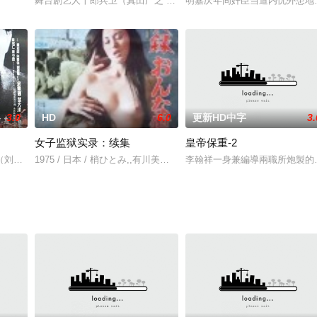
的摄影记者之一尤金·史密斯。影片由Andrew Levitas(《摇篮曲》)执导，
舞台剧艺人十郎兵卫（真田广之 饰）在一次演出事故中弄伤脚踝，被
明嘉庆年间奸臣当道内忧外患地
3.0
HD
6.0
更新HD中字
3.
女子监狱实录：续集
皇帝保重-2
米耶特出生于波兰一个贫困的农场家庭，12岁时因疾病视力渐逝、又经历父亲
（刘德华）获得去法国留学深造的机会，学成归国后，他被任命为上海市禁烟（
1975 / 日本 / 梢ひとみ,,有川美穂子,,夏木久美
李翰祥一身兼編導兩職所炮製的