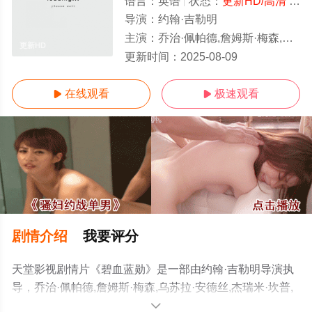
语言：
英语
状态：
更新HD/高清
- 免费在线观看
导演：
约翰·吉勒明
主演：
乔治·佩帕德,詹姆斯·梅森,乌苏拉·安德丝,杰瑞米·坎普,卡尔·米夏埃尔·福格勒
更新HD
更新时间：
2025-08-09
在线观看
极速观看


剧情介绍
我要评分
天堂影视剧情片《碧血蓝勋》是一部由约翰·吉勒明导演执
导，乔治·佩帕德,詹姆斯·梅森,乌苏拉·安德丝,杰瑞米·坎普,
卡尔·米夏埃尔·福格勒等明星演员精彩演绎的美国电影，手
