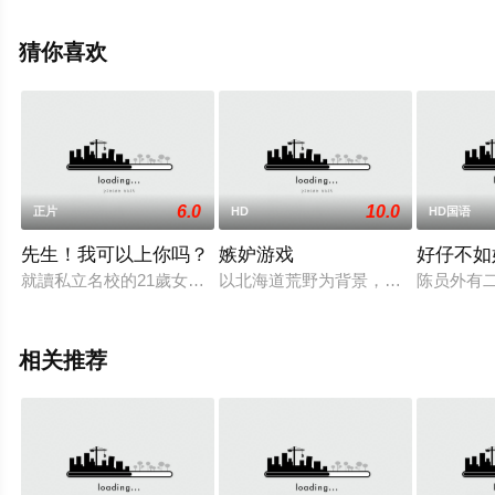
机免费观看高清无删减完整版电影大全就上天堂电影网，
更多相关信息可移步至豆瓣电影、电视猫或剧情网等平台
猜你喜欢
了解。
。
6.0
10.0
正片
HD
HD国语
先生！我可以上你吗？
嫉妒游戏
好仔不如
就讀私立名校的21歲女大生美雪在鎮上偶然看到一張打工傳單
以北海道荒野为背景，绘制了一对30
陈员外有二
相关推荐