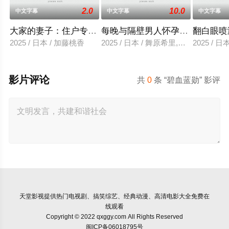
2.0
10.0
中文字幕
中文字幕
中文字幕
大家的妻子：住户专用洞口
每晚与隔壁男人怀孕性爱
翻白眼喷
2025 / 日本 / 加藤桃香
2025 / 日本 / 舞原希里,佐川金二
2025 / 
影片评论
共
0
条 “碧血蓝勋” 影评
天堂影视
提供热门电视剧、搞笑综艺、经典动漫、高清电影大全免费在
线观看
Copyright © 2022 qxggy.com All Rights Reserved
闽ICP备06018795号