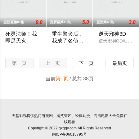
9.0
5.0
3.0
更新至第07集
更新至第10集
更新第49集
死灵法师！我
重生警犬后，
逆天邪神3D
即是天灾
我成了名侦
逆天邪神3D动画先
探？
改编自飞卢小说网同名小说。游戏降临现实，世界规则颠覆，人
程序员沈舟一觉醒来变成哈士奇，还被当成
第一页
上一页
下一页
最后页
当前
第1页
/ 总共 38页
天堂影视
提供热门电视剧、搞笑综艺、经典动漫、高清电影大全免费在
线观看
Copyright © 2022 qxggy.com All Rights Reserved
闽ICP备06018795号