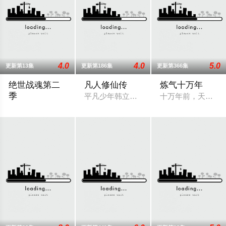
4.0
4.0
5.0
更新第13集
更新第186集
更新第366集
绝世战魂第二
凡人修仙传
炼气十万年
季
平凡少年韩立出生贫困，为了让家人过上
十万年前，天岚宗
苍岚大陆以武魂定强弱，秦家少主秦南本是废魂之身，受尽冷眼