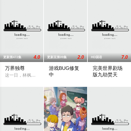
4.0
2.0
7.0
更新第472集
更新至第09集
HD国语
万界独尊
游戏BUG修复
完美世界剧场
中
版九劫焚天
这一日，林枫正在林府凝聚武魂，不想，他才刚将剑武魂修炼成
游戏总策划江城意外被卷入自己设计的《诸
《完美世界剧场版