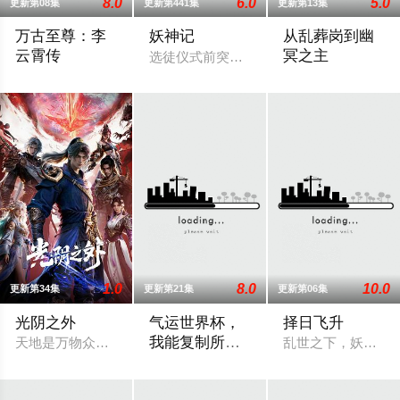
8.0
6.0
5.0
更新第08集
更新第441集
更新第13集
万古至尊：李
妖神记
从乱葬岗到幽
云霄传
冥之主
选徒仪式前突然造访，行事神秘的翩翩公
天武大陆第三强者，破军武帝古飞扬被世界规则所限，修为困在
小卒萧陌为爱和军
1.0
8.0
10.0
更新第34集
更新第21集
更新第06集
光阴之外
气运世界杯，
择日飞升
我能复制所有
天地是万物众生的客舍，光阴是古往今来的过客。苍天残面张开
乱世之下，妖祟横
球星技能
平行世界，足球胜负直接绑定国运。Z国连