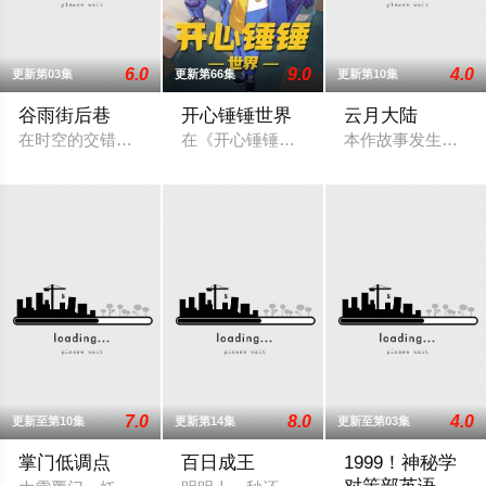
6.0
9.0
4.0
更新第03集
更新第66集
更新第10集
谷雨街后巷
开心锤锤世界
云月大陆
在时空的交错点开着一间酒馆——谷雨街后巷。 无论城市的角落，
在《开心锤锤世界》，生活着乐观善良的
本作故事发生在架
7.0
8.0
4.0
更新至第10集
更新第14集
更新至第03集
掌门低调点
百日成王
1999！神秘学