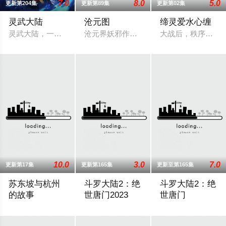
7.0
8.0
5.0
更新第204集
更新第89集
更新第02集
灵武大陆
沧元图
缔灵爱水心缠
灵武大陆，一个灵力和武魂并存的世界，灵修一念动山河，武者
沧元界妖邪作乱，人族饱受摧残，主角孟
大战后，秩序未能
10.0
3.0
7.0
更新第17集
更新第165集
更新至第165集
苏东坡与杭州
斗罗大陆2：绝
斗罗大陆2：绝
的故事
世唐门2023
世唐门
本片以苏东坡晚年第二次赴任杭州，与老友佛印（一心想将苏东
你我皆唐门，生在绝世中——腾讯视频《
你我皆唐门，生在