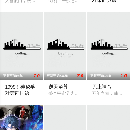
对策部英语
大雪覆门，妖修突袭，屠尽墨门，少年路朝歌痛失至亲，绝境之
明明上一秒还其乐融融的餐厅，下一秒竟然
不擅长与人交流、
7.0
7.0
1.0
更新至第03集
更新至第538集
更新至第629集
1999！神秘学
逆天至尊
无上神帝
对策部国语
整个宇宙分为域内宇宙和域外宇宙，两个
万年之前，仙王牧
不擅长与人交流、性格腼腆的马库斯在一场乌龙中意外成为了“神