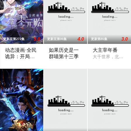
5.0
4.0
3.0
更新至第272集
更新至第06集
更新第85集
动态漫画·全民
如果历史是一
大主宰年番
诡异：开局掌
群喵第十三季
大千世界，北灵境
握零元购
诡异末世降临，男主角陈木携万亿诡币重生，开局直接化身天使
这一季动画我们将为您讲述明朝前期的故